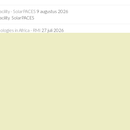
acility - SolarPACES
9 augustus 2026
facility SolarPACES
ogies in Africa - RMI
27 juli 2026
logies in Africa RMI
driven calcium looping for next-generation thermochemical energy sto
driven calcium looping for next-generation thermochemical energy st
1 juli 2026
tion forward - China Daily
3 juli 2026
ation forward China Daily