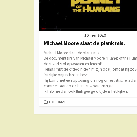
16 mei 2020
Michael Moore slaat de plank mis.
Michael Moore slaat de plank mis.
De documentaire van Michael Moore “Planet of the Hu
doet veel stof opwaaien en terecht!
Helaas mist de kritiek in de film zijn doel, omdat hij zov
feitelijke onjuistheden bevat.
Hij komt met een oplossing die nog onrealistische is da
commentaar op de hernieuwbare energie.
Ik heb me dan ook flink geërgerd tijdens het kijken.
CATEGORIEËN
EDITORIAL