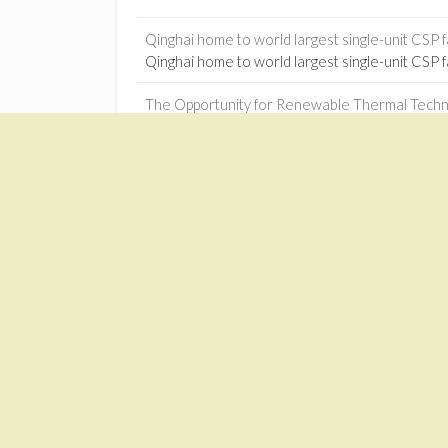
Qinghai home to world largest single-unit CSP f
Qinghai home to world largest single-unit CSP 
The Opportunity for Renewable Thermal Technol
The Opportunity for Renewable Thermal Techno
Machine learning-based optimization of solar-
Machine learning-based optimization of solar-
Jilin power plant connects to grid - China Daily
1
Jilin power plant connects to grid China Daily
Solar trade can drive Sino-African industrializa
Solar trade can drive Sino-African industrializ
Zonnekrachtcentrales – Google News