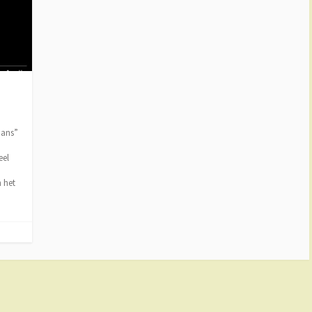
mans”
eel
n het