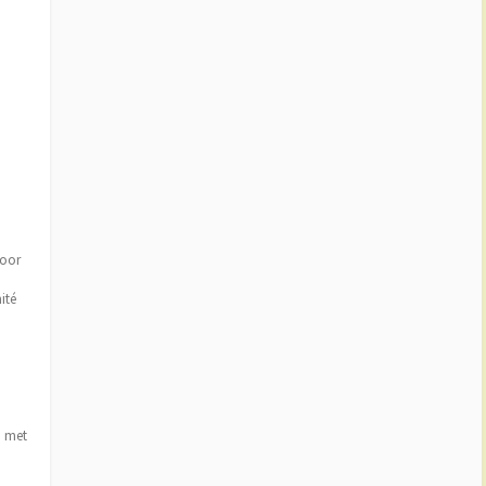
voor
ité
n met