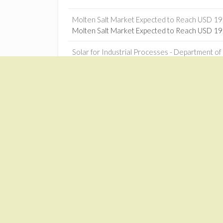
Molten Salt Market Expected to Reach USD 19.0
Molten Salt Market Expected to Reach USD 19.0
Solar for Industrial Processes - Department of 
Solar for Industrial Processes Department of E
The Opportunity for Renewable Thermal Technol
The Opportunity for Renewable Thermal Techno
Machine learning-based optimization of solar-
Machine learning-based optimization of solar-
Jilin power plant connects to grid - China Daily
1
Jilin power plant connects to grid China Daily
Zonnekrachtcentrales – Google News