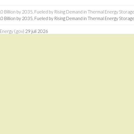
 Billion by 2035, Fueled by Rising Demand in Thermal Energy Storage 
 Billion by 2035, Fueled by Rising Demand in Thermal Energy Storage
Energy (.gov)
29 juli 2026
nergy (.gov)
ogies in Africa - RMI
27 juli 2026
logies in Africa RMI
driven calcium looping for next-generation thermochemical energy sto
driven calcium looping for next-generation thermochemical energy st
1 juli 2026