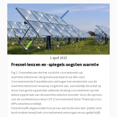
1 april 2025
Fresnel-lenzen en -spiegels oogsten warmte
Fig 1. Fresnellenzen die het zonlicht concentreren op
warmtecollectoren (de groene pijl wijst er op één van)
Concentrerende Fresnellenzen verhogen het rendement van de
warmtecollectoren waarop ze gericht zijn, aanzienlijk doordat zij
door hun grote oppervlak vallende straling concentreren op het
kleine oppervlak van de warmtecollector eronder. Voor de opmars
van de zonthermie is deze CST (Concentrated Solar Thermal) voor
69% verantwoordelijk.
Fresnel heeft uitgevonden hoe je van een bolle lens een ‘platte’ lens
kunt maken terwijl het concentrerend vermogen ervan gelijk blijft.