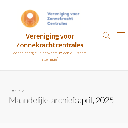
Ga
naar
de
inhoud
Vereniging voor
Zoeken
Men
Zonnekrachtcentrales
toggle
Zonne-energie uit de woestijn; een duurzaam
alternatief
Home
>
Maandelijks archief:
april, 2025