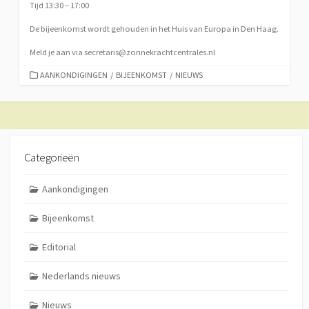
Tijd 13:30 – 17:00
De bijeenkomst wordt gehouden in het Huis van Europa in Den Haag.
Meld je aan via secretaris@zonnekrachtcentrales.nl
CATEGORIEËN
AANKONDIGINGEN
/
BIJEENKOMST
/
NIEUWS
Categorieën
Aankondigingen
Bijeenkomst
Editorial
Nederlands nieuws
Nieuws