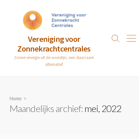
Ga
naar
de
inhoud
Vereniging voor
Zoeken
Men
Zonnekrachtcentrales
toggle
Zonne-energie uit de woestijn; een duurzaam
alternatief
Home
>
Maandelijks archief:
mei, 2022