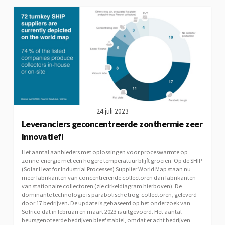
24 juli 2023
Leveranciers geconcentreerde zonthermie zeer
innovatief!
Het aantal aanbieders met oplossingen voor proceswarmte op
zonne-energie met een hogere temperatuur blijft groeien. Op de SHIP
(Solar Heat for Industrial Processes) Supplier World Map staan nu
meer fabrikanten van concentrerende collectoren dan fabrikanten
van stationaire collectoren (zie cirkeldiagram hierboven). De
dominante technologie is parabolische trog-collectoren, geleverd
door 17 bedrijven. De update is gebaseerd op het onderzoek van
Solrico dat in februari en maart 2023 is uitgevoerd. Het aantal
beursgenoteerde bedrijven bleef stabiel, omdat er acht bedrijven