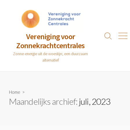
Ga
naar
de
inhoud
Vereniging voor
Zoeken
Men
Zonnekrachtcentrales
toggle
Zonne-energie uit de woestijn; een duurzaam
alternatief
Home
>
Maandelijks archief:
juli, 2023