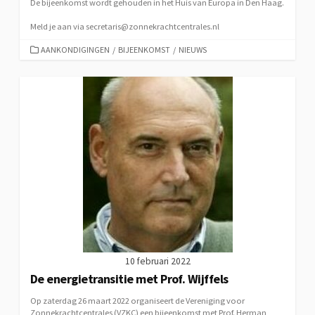
De bijeenkomst wordt gehouden in het Huis van Europa in Den Haag.
Meld je aan via secretaris@zonnekrachtcentrales.nl
CATEGORIEËN
AANKONDIGINGEN
/
BIJEENKOMST
/
NIEUWS
10 februari 2022
De energietransitie met Prof. Wijffels
Op zaterdag 26 maart 2022 organiseert de Vereniging voor
Zonnekrachtcentrales (VZKC) een bijeenkomst met Prof. Herman