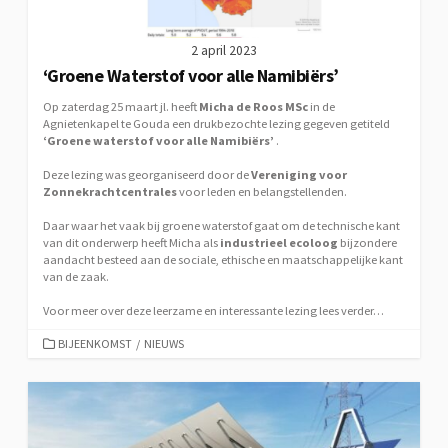
2 april 2023
‘Groene Waterstof voor alle Namibiërs’
Op zaterdag 25 maart jl. heeft
Micha de Roos MSc
in de
Agnietenkapel te Gouda een drukbezochte lezing gegeven getiteld
‘Groene waterstof voor alle Namibiërs’
.
Deze lezing was georganiseerd door de
Vereniging voor
Zonnekrachtcentrales
voor leden en belangstellenden.
Daar waar het vaak bij groene waterstof gaat om de technische kant
van dit onderwerp heeft Micha als
industrieel ecoloog
bijzondere
aandacht besteed aan de sociale, ethische en maatschappelijke kant
van de zaak.
Voor meer over deze leerzame en interessante lezing lees verder…
CATEGORIEËN
BIJEENKOMST
/
NIEUWS