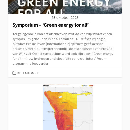
23 oktober 2023
Symposium – ‘Green energy for all’
Ter gelegenheid van het afschiet van Prof. Ad van Wijk wordt er een
symposium gehouden in de Aula van de TU-Delft op vrijdag 27
oktober. Een keur van (internationale) sprekers geeft acte de
présence. Met als uitsmijter natuurlijk de afscheidsrede van Prof. Ad
van Wijk zelf. Op het symposium word ook zijn boek “Green energy
for all – – how hydrogen and electricity carry our future” Voor
progarmma lees verder
CATEGORIEËN
BIJEENKOMST