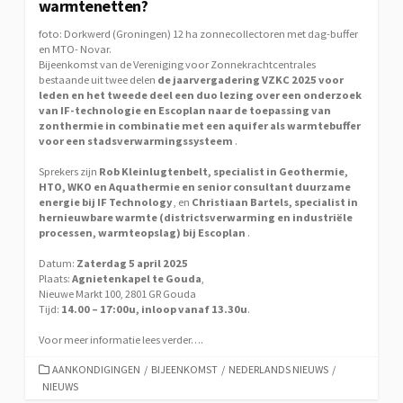
warmtenetten?
foto: Dorkwerd (Groningen) 12 ha zonnecollectoren met dag-buffer
en MTO- Novar.
Bijeenkomst van de Vereniging voor Zonnekrachtcentrales
bestaande uit twee delen
de jaarvergadering VZKC 2025 voor
leden en het tweede deel een duo lezing over een onderzoek
van IF-technologie en Escoplan naar de toepassing van
zonthermie in combinatie met een aquifer als warmtebuffer
voor een stadsverwarmingssysteem
.
Sprekers zijn
Rob Kleinlugtenbelt, specialist in Geothermie,
HTO, WKO en Aquathermie en senior consultant duurzame
energie bij IF Technology
, en
Christiaan Bartels, specialist in
hernieuwbare warmte (districtsverwarming en industriële
processen, warmteopslag) bij Escoplan
.
Datum:
Zaterdag 5 april 2025
Plaats:
Agnietenkapel te Gouda
,
Nieuwe Markt 100, 2801 GR Gouda
Tijd:
14.00 – 17:00u, inloop vanaf 13.30u
.
Voor meer informatie lees verder….
CATEGORIEËN
AANKONDIGINGEN
/
BIJEENKOMST
/
NEDERLANDS NIEUWS
/
NIEUWS