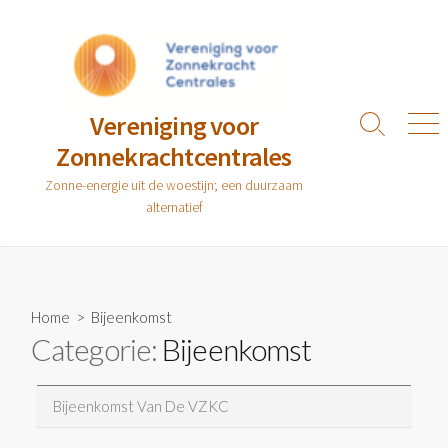
Ga
naar
de
inhoud
Vereniging voor
Zoeken
Men
Zonnekrachtcentrales
toggle
Zonne-energie uit de woestijn; een duurzaam
alternatief
Home
> Bijeenkomst
Categorie:
Bijeenkomst
Bijeenkomst Van De VZKC