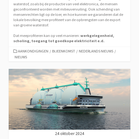
waterstof, zoals bij de productie van veel elektronica, de mensen
geconfronteerd worden met milieuvervuiling. Ook schending van
mensenrechten ligt op de loer, en hoe kunnen we garanderen dat de
lokale bevolking mee profiteert van de opbrengsten van de export
van groene waterstof.
Dat meeprofiteren kan op veel manieren:
werkgelegenheid,
scholing, toegang tot goedkope elektriciteit e.d.
CATEGORIEËN
AANKONDIGINGEN
/
BIJEENKOMST
/
NEDERLANDS NIEUWS
/
NIEUWS
24 oktober 2024