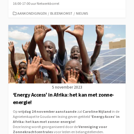
16:00-17:00 uur Netwerkborrel
CATEGORIEËN
AANKONDIGINGEN
/
BIJEENKOMST
/
NIEUWS
5 november 2023
‘Energy Access’ in Afrika: het kan met zonne-
energie!
Op
vrijdag 24 november aanstaande
zal
Caroline Nijland
in de
Agnietenkapel te Gouda een lezing geven getiteld
‘Energy Acces’ in
Afrika: het kan met zonne-energie!
Deze lezing wordt georganiseerd door de
Vereniging voor
Zonnekrachtcentrales
voor leden en belangstellenden.