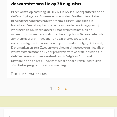
de warmtetransitie op 28 augustus
Bijeenkomst op zaterdag 28-08-2021 in Gouda. Georganiseerd door
de Verenigging voor Zonnekrachtcentrales. Zonthermie en in het
bijzonder geconcentreerde zonthermie zijn vrij onbekend in
Nederland. De vlakke plaat collectoren worden wel toegepast bij
woningen en ook steeds meer bij stadsverwarming. Ook de
vacuümbuizen vinden steeds meer hun weg. Maar Geconcentreerde
zonthermie wordt in Nederland nog niet toegepast. Dat is
merkwaardig want in al ons omringende landen: België , Duitsland,
Denemarken en zelfs Zweden wordt het nu al ingezet voor niet alleen
warmtenetten maar ook voor proceswarmte voor de industrie. Op
de bijeenkomst komen voorbeelden uit België en Duistland
uitgebreid aan de orde. Door mensen die daar direct bij betrokken
zijn. Zie het programma en aanmelding
CATEGORIEËN
BIJEENKOMST
/
NIEUWS
Berichtnavigatie
1
2
»