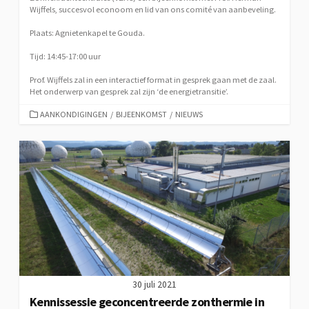
Wijffels, succesvol econoom en lid van ons comité van aanbeveling.
Plaats: Agnietenkapel te Gouda.
Tijd: 14:45-17:00 uur
Prof. Wijffels zal in een interactief format in gesprek gaan met de zaal.
Het onderwerp van gesprek zal zijn ‘de energietransitie’.
CATEGORIEËN
AANKONDIGINGEN
/
BIJEENKOMST
/
NIEUWS
30 juli 2021
Kennissessie geconcentreerde zonthermie in