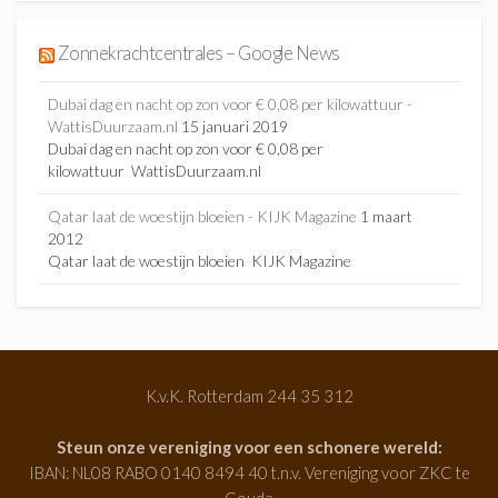
Zonnekrachtcentrales – Google News
Dubai dag en nacht op zon voor € 0,08 per kilowattuur -
WattisDuurzaam.nl
15 januari 2019
Dubai dag en nacht op zon voor € 0,08 per
kilowattuur WattisDuurzaam.nl
Qatar laat de woestijn bloeien - KIJK Magazine
1 maart
2012
Qatar laat de woestijn bloeien KIJK Magazine
K.v.K. Rotterdam 244 35 312
Steun onze vereniging voor een schonere wereld:
IBAN: NL08 RABO 0140 8494 40 t.n.v. Vereniging voor ZKC te