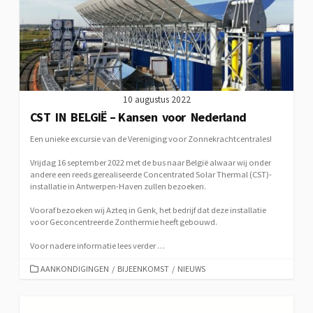
10 augustus 2022
CST IN BELGIË – Kansen voor Nederland
Een unieke excursie van de Vereniging voor Zonnekrachtcentrales!
Vrijdag 16 september 2022 met de bus naar België alwaar wij onder
andere een reeds gerealiseerde Concentrated Solar Thermal (CST)-
installatie in Antwerpen-Haven zullen bezoeken.
Vooraf bezoeken wij Azteq in Genk, het bedrijf dat deze installatie
voor Geconcentreerde Zonthermie heeft gebouwd.
Voor nadere informatie lees verder …
CATEGORIEËN
AANKONDIGINGEN
/
BIJEENKOMST
/
NIEUWS