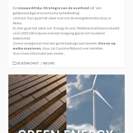
De
nieuwe Afrika-Strategie van de overheid
zet ‘een
gelijkwaardige economische ontwikkeling’
centraal. Dan gaat het zeker ook om de energietransitie daar, in
Afrika.
En dan gaat het zeker om ‘Energy Access’. Nederland wil bijvoorbeeld
vóór 2030 100 miljoen mensen toegang geven tot moderne
elektriciteit.
Zonne-energie kan hier een grote bijdrage aan leveren.
Hoe en op
welke manieren
, daar zal Caroline Nijland over vertellen.
Voor meer informatie lees verder…
CATEGORIEËN
BIJEENKOMST
/
NIEUWS