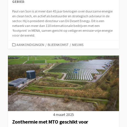
GEBIED
.
Paul van Son is al meer dan 45 jaar bevlogen over duurzame energie
en clean tech, en actief als bestuurder en strategisch adviseur in de
sector. Hij is president-directeur van Dii Desert Energy. Dit is een
netwerk van meer dan 110 internationale bedrijven met een
‘footprint’ in MENA, samen gericht op veilige en emissie-vrije energie
voor de wereld.
CATEGORIEËN
AANKONDIGINGEN
/
BIJEENKOMST
/
NIEUWS
4 maart 2025
Zonthermie met MTO geschikt voor