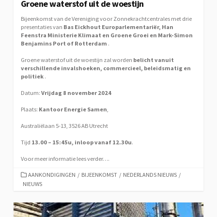
Groene waterstof uit de woestijn
Bijeenkomst van de Vereniging voor Zonnekrachtcentrales met drie
presentaties van
Bas Eickhout Europarlementariër, Han
Feenstra Ministerie Klimaat en Groene Groei en Mark-Simon
Benjamins Port of Rotterdam
.
Groene waterstof uit de woestijn zal worden
belicht vanuit
verschillende invalshoeken, commercieel, beleidsmatig en
politiek
.
Datum:
Vrijdag 8 november 2024
Plaats:
Kantoor Energie Samen
,
Australiëlaan 5-13, 3526 AB Utrecht
Tijd
13.00 – 15:45u, inloop vanaf 12.30u
.
Voor meer informatie lees verder….
CATEGORIEËN
AANKONDIGINGEN
/
BIJEENKOMST
/
NEDERLANDS NIEUWS
/
NIEUWS