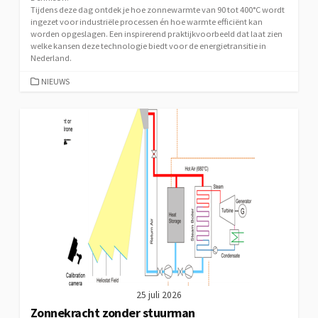
Tijdens deze dag ontdek je hoe zonnewarmte van 90 tot 400°C wordt
ingezet voor industriële processen én hoe warmte efficiënt kan
worden opgeslagen. Een inspirerend praktijkvoorbeeld dat laat zien
welke kansen deze technologie biedt voor de energietransitie in
Nederland.
CATEGORIEËN
NIEUWS
25 juli 2026
Zonnekracht zonder stuurman