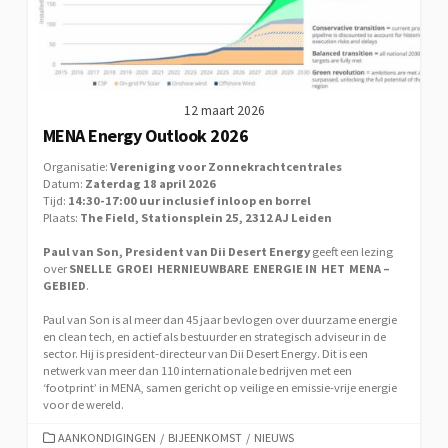
12 maart 2026
MENA Energy Outlook 2026
Organisatie:
Vereniging voor Zonnekrachtcentrales
Datum:
Zaterdag 18 april 2026
Tijd:
14:30-17:00 uur inclusief inloop en borrel
Plaats:
The Field, Stationsplein 25, 2312 AJ Leiden
Paul van Son, President van Dii Desert Energy
geeft een lezing
over
SNELLE GROEI HERNIEUWBARE ENERGIE IN HET MENA –
GEBIED
.
Paul van Son is al meer dan 45 jaar bevlogen over duurzame energie
en clean tech, en actief als bestuurder en strategisch adviseur in de
sector. Hij is president-directeur van Dii Desert Energy. Dit is een
netwerk van meer dan 110 internationale bedrijven met een
‘footprint’ in MENA, samen gericht op veilige en emissie-vrije energie
voor de wereld.
CATEGORIEËN
AANKONDIGINGEN
/
BIJEENKOMST
/
NIEUWS