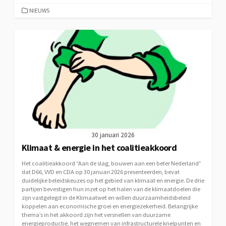
CATEGORIEËN
NIEUWS
30 januari 2026
Klimaat & energie in het coalitieakkoord
Het coalitieakkoord “Aan de slag, bouwen aan een beter Nederland”
dat D66, VVD en CDA op 30 januari 2026 presenteerden, bevat
duidelijke beleidskeuzes op het gebied van klimaat en energie. De drie
partijen bevestigen hun inzet op het halen van de klimaatdoelen die
zijn vastgelegd in de Klimaatwet en willen duurzaamheidsbeleid
koppelen aan economische groei en energiezekerheid. Belangrijke
thema’s in het akkoord zijn het versnellen van duurzame
energieproductie, het wegnemen van infrastructurele knelpunten en