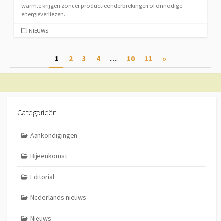
warmte krijgen zonder productieonderbrekingen of onnodige
energieverliezen.
CATEGORIEËN
NIEUWS
Berichtnavigatie
1
2
3
4
…
10
11
»
Categorieën
Aankondigingen
Bijeenkomst
Editorial
Nederlands nieuws
Nieuws