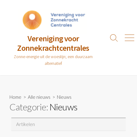
Ga
naar
de
inhoud
Vereniging voor
Zoeken
Men
Zonnekrachtcentrales
toggle
Zonne-energie uit de woestijn; een duurzaam
alternatief
Home
>
Alle nieuws
>
Nieuws
Categorie:
Nieuws
Artikelen