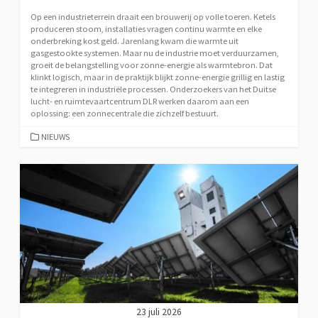
Op een industrieterrein draait een brouwerij op volle toeren. Ketels
produceren stoom, installaties vragen continu warmte en elke
onderbreking kost geld. Jarenlang kwam die warmte uit
gasgestookte systemen. Maar nu de industrie moet verduurzamen,
groeit de belangstelling voor zonne-energie als warmtebron. Dat
klinkt logisch, maar in de praktijk blijkt zonne-energie grillig en lastig
te integreren in industriële processen. Onderzoekers van het Duitse
lucht- en ruimtevaartcentrum DLR werken daarom aan een
oplossing: een zonnecentrale die zichzelf bestuurt.
CATEGORIEËN
NIEUWS
23 juli 2026