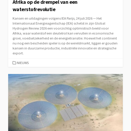
Afrika op de drempel van een
waterstofrevolutie
Kansen en uitdagingen volgens IEA Parijs, 24 juli 2026 — Het
Internationaal Energieagentschap (IEA) schetst in zijn Global
Hydrogen Review 2026 een voorzichtig optimistisch beeld voor
Afrika, waar waterstof een sleutelrol kan vervullen in economische
groei, voedselzekerheid en de energietransitie. Hoewel het continent
nu nog een bescheiden speler is op de wereldmarkt, liggen er gouden
kansen in duurzame productie, industriële innovatie en strategische
export.
CATEGORIEËN
NIEUWS