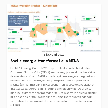
8 februari 2026
Snelle energie-transformatie in MENA
Het MENA Energy Outlook 2026 rapport laat zien dat het Midden-
Oosten en Noord-Afrika (MENA) een belangrijk kantelpunt bereikt in
de energietransitie. In 2025 kende de regio een ongekende groei van
hernieuwbare capaciteit, waarbij de operationele capaciteit in
slechts één jaar met bijna 15 GW toenam en de totale capaciteit tot
43,7 GW steeg, vooral dankzij zonne-energie en wind. De project-
pipeline is uitgebreid tot meer dan 200 GW, waarmee de regio dichter
bij de nationale 2030-doelstellingen komt. Het rapport biedt ook
vooruitzichten op waterstof en energieopslag in meerdere scenario’s
tot 2030.