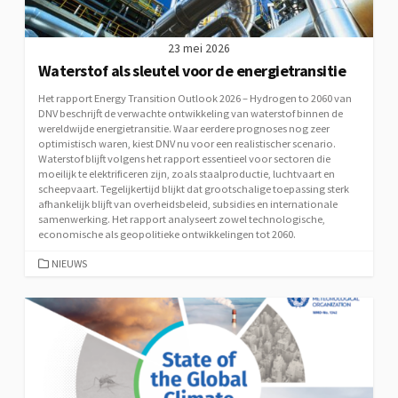
23 mei 2026
Waterstof als sleutel voor de energietransitie
Het rapport Energy Transition Outlook 2026 – Hydrogen to 2060 van
DNV beschrijft de verwachte ontwikkeling van waterstof binnen de
wereldwijde energietransitie. Waar eerdere prognoses nog zeer
optimistisch waren, kiest DNV nu voor een realistischer scenario.
Waterstof blijft volgens het rapport essentieel voor sectoren die
moeilijk te elektrificeren zijn, zoals staalproductie, luchtvaart en
scheepvaart. Tegelijkertijd blijkt dat grootschalige toepassing sterk
afhankelijk blijft van overheidsbeleid, subsidies en internationale
samenwerking. Het rapport analyseert zowel technologische,
economische als geopolitieke ontwikkelingen tot 2060.
CATEGORIEËN
NIEUWS