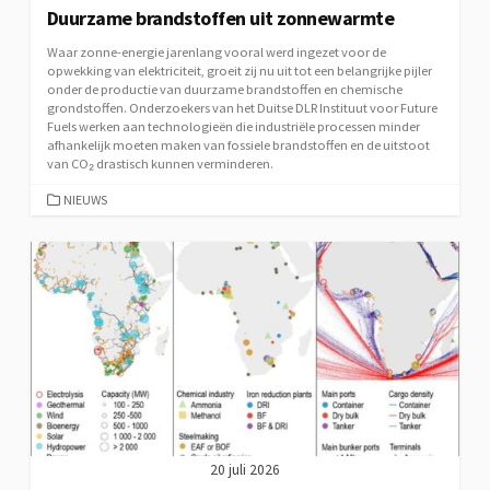
Duurzame brandstoffen uit zonnewarmte
Waar zonne-energie jarenlang vooral werd ingezet voor de
opwekking van elektriciteit, groeit zij nu uit tot een belangrijke pijler
onder de productie van duurzame brandstoffen en chemische
grondstoffen. Onderzoekers van het Duitse DLR Instituut voor Future
Fuels werken aan technologieën die industriële processen minder
afhankelijk moeten maken van fossiele brandstoffen en de uitstoot
van CO₂ drastisch kunnen verminderen.
CATEGORIEËN
NIEUWS
20 juli 2026