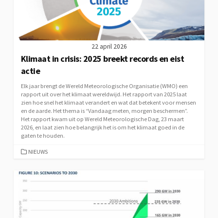
22 april 2026
Klimaat in crisis: 2025 breekt records en eist
actie
Elk jaar brengt de Wereld Meteorologische Organisatie (WMO) een
rapport uit over het klimaat wereldwijd. Het rapport van 2025 laat
zien hoe snel het klimaat verandert en wat dat betekent voor mensen
en de aarde. Het thema is “Vandaag meten, morgen beschermen”.
Het rapport kwam uit op Wereld Meteorologische Dag, 23 maart
2026, en laat zien hoe belangrijk het is om het klimaat goed in de
gaten te houden.
CATEGORIEËN
NIEUWS