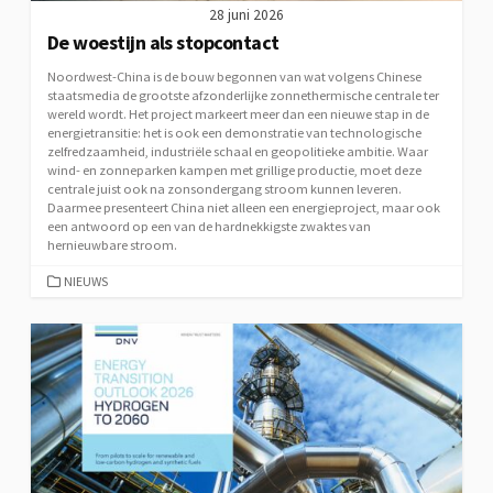
28 juni 2026
De woestijn als stopcontact
Noordwest-China is de bouw begonnen van wat volgens Chinese
staatsmedia de grootste afzonderlijke zonnethermische centrale ter
wereld wordt. Het project markeert meer dan een nieuwe stap in de
energietransitie: het is ook een demonstratie van technologische
zelfredzaamheid, industriële schaal en geopolitieke ambitie. Waar
wind- en zonneparken kampen met grillige productie, moet deze
centrale juist ook na zonsondergang stroom kunnen leveren.
Daarmee presenteert China niet alleen een energieproject, maar ook
een antwoord op een van de hardnekkigste zwaktes van
hernieuwbare stroom.
CATEGORIEËN
NIEUWS