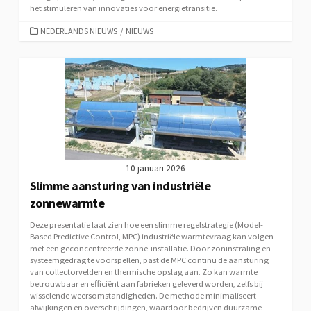
het stimuleren van innovaties voor energietransitie.
CATEGORIEËN
NEDERLANDS NIEUWS
/
NIEUWS
10 januari 2026
Slimme aansturing van industriële
zonnewarmte
Deze presentatie laat zien hoe een slimme regelstrategie (Model-
Based Predictive Control, MPC) industriële warmtevraag kan volgen
met een geconcentreerde zonne-installatie. Door zoninstraling en
systeemgedrag te voorspellen, past de MPC continu de aansturing
van collectorvelden en thermische opslag aan. Zo kan warmte
betrouwbaar en efficiënt aan fabrieken geleverd worden, zelfs bij
wisselende weersomstandigheden. De methode minimaliseert
afwijkingen en overschrijdingen, waardoor bedrijven duurzame