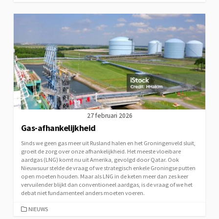
27 februari 2026
Gas-afhankelijkheid
Sinds we geen gas meer uit Rusland halen en het Groningenveld sluit,
groeit de zorg over onze afhankelijkheid. Het meeste vloeibare
aardgas (LNG) komt nu uit Amerika, gevolgd door Qatar. Ook
Nieuwsuur stelde de vraag of we strategisch enkele Groningse putten
open moeten houden. Maar als LNG in de keten meer dan zes keer
vervuilender blijkt dan conventioneel aardgas, is de vraag of we het
debat niet fundamenteel anders moeten voeren.
CATEGORIEËN
NIEUWS