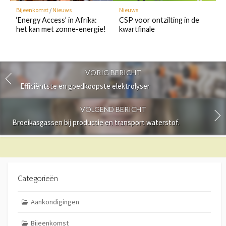
Bijeenkomst
/
Nieuws
Nieuws
‘Energy Access’ in Afrika:
CSP voor ontzilting in de
het kan met zonne-energie!
kwartfinale
VORIG BERICHT
Efficiëntste en goedkoopste elektrolyser
VOLGEND BERICHT
Broeikasgassen bij productie en transport waterstof.
Categorieën
Aankondigingen
Bijeenkomst