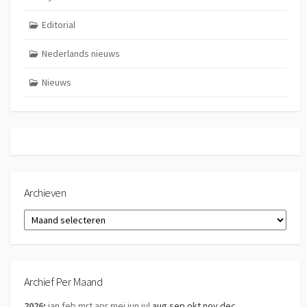
Editorial
Nederlands nieuws
Nieuws
Archieven
Archieven
Archief Per Maand
2026
:
jan
feb
mrt
apr
mei
jun
jul
aug
sep
okt
nov
dec