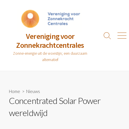
Ga
naar
de
inhoud
Vereniging voor
Zoeken
Men
Zonnekrachtcentrales
toggle
Zonne-energie uit de woestijn; een duurzaam
alternatief
Home
>
Nieuws
Concentrated Solar Power
wereldwijd