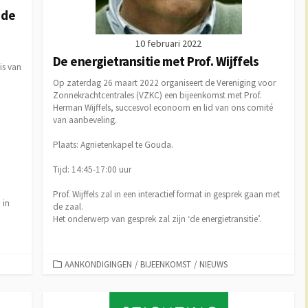
 de
10 februari 2022
De energietransitie met Prof. Wijffels
is van
Op zaterdag 26 maart 2022 organiseert de Vereniging voor
Zonnekrachtcentrales (VZKC) een bijeenkomst met Prof.
Herman Wijffels, succesvol econoom en lid van ons comité
van aanbeveling.
Plaats: Agnietenkapel te Gouda.
Tijd: 14:45-17:00 uur
Prof. Wijffels zal in een interactief format in gesprek gaan met
 in
de zaal.
Het onderwerp van gesprek zal zijn ‘de energietransitie’.
CATEGORIEËN
AANKONDIGINGEN
/
BIJEENKOMST
/
NIEUWS