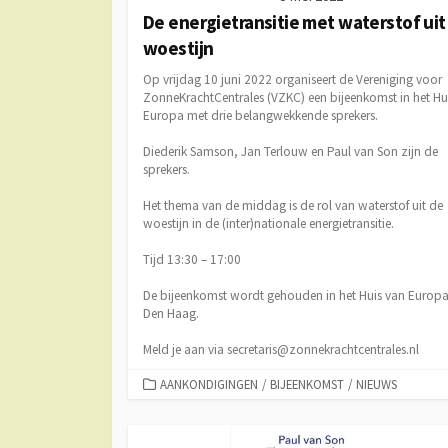
De energietransitie met waterstof uit
woestijn
Op vrijdag 10 juni 2022 organiseert de Vereniging voor
ZonneKrachtCentrales (VZKC) een bijeenkomst in het Hu
Europa met drie belangwekkende sprekers.
Diederik Samson, Jan Terlouw en Paul van Son zijn de
sprekers.
Het thema van de middag is de rol van waterstof uit de
woestijn in de (inter)nationale energietransitie.
Tijd 13:30 – 17:00
De bijeenkomst wordt gehouden in het Huis van Europa
Den Haag.
Meld je aan via secretaris@zonnekrachtcentrales.nl
CATEGORIEËN
AANKONDIGINGEN
/
BIJEENKOMST
/
NIEUWS