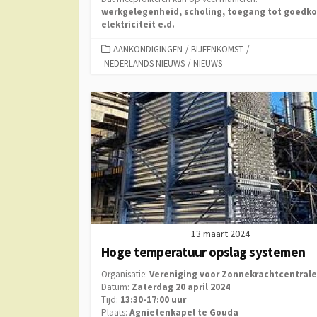
werkgelegenheid, scholing, toegang tot goedk
elektriciteit e.d.
CATEGORIEËN
AANKONDIGINGEN
/
BIJEENKOMST
/
NEDERLANDS NIEUWS
/
NIEUWS
13 maart 2024
Hoge temperatuur opslag systemen
Organisatie:
Vereniging voor Zonnekrachtcentral
Datum:
Zaterdag 20 april 2024
Tijd:
13:30-17:00 uur
Plaats:
Agnietenkapel te Gouda