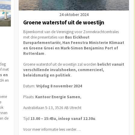
24 oktober 2024
Groene waterstof uit de woestijn
Bijeenkomst van de Vereniging voor Zonnekrachtcentrales
met drie presentaties van
Bas Eickhout
Europarlementariër, Han Feenstra Ministerie Klimaat
en Groene Groei en Mark-Simon Benjamins Port of
Rotterdam
.
adag
Groene waterstof uit de woestijn zal worden
belicht vanuit
f met
verschillende invalshoeken, commercieel,
s en
beleidsmatig en politiek
.
dA en
Datum:
Vrijdag 8 november 2024
oene
Plaats:
Kantoor Energie Samen
,
e
ok
Australiëlaan 5-13, 3526 AB Utrecht
unnen
an de
Tijd
13.00 – 15:45u, inloop vanaf 12.30u
.
Voor meer informatie lees verder….