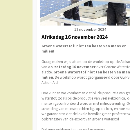
12 november 2024
Afrikadag 16 november 2024
Groene waterstof: niet ten koste van mens en
milieu!
Graag maken wij u attent op de workshop op de Afrik
van a.s.
zaterdag 16 november
over Groene Watersto
als titel
Groene Waterstof niet ten koste van men
milieu
. De workshop wordt georganiseerd door GL-Pv
Action Aid.
Hoe kunnen we voorkomen dat bij de productie van gr
waterstof, zoals bij de productie van veel elektronica, d
mensen geconfronteerd worden met milieuvervuiling. O
schending van mensenrechten ligt op de loer, en hoe k
we garanderen dat de lokale bevolking mee profiteert v
opbrengsten van de export van groene waterstof.
Dat meeprofiteren kan op veel manieren: