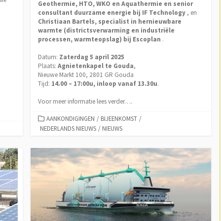
Geothermie, HTO, WKO en Aquathermie en senior
consultant duurzame energie bij IF Technology
, en
Christiaan Bartels, specialist in hernieuwbare
warmte (districtsverwarming en industriële
processen, warmteopslag) bij Escoplan
.
Datum:
Zaterdag 5 april 2025
Plaats:
Agnietenkapel te Gouda
,
Nieuwe Markt 100, 2801 GR Gouda
Tijd:
14.00 – 17:00u, inloop vanaf 13.30u
.
Voor meer informatie lees verder….
CATEGORIEËN
AANKONDIGINGEN
/
BIJEENKOMST
/
NEDERLANDS NIEUWS
/
NIEUWS