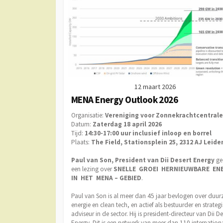
12 maart 2026
MENA Energy Outlook 2026
Organisatie:
Vereniging voor Zonnekrachtcentral
Datum:
Zaterdag 18 april 2026
Tijd:
14:30-17:00 uur inclusief inloop en borrel
Plaats:
The Field, Stationsplein 25, 2312 AJ Leide
Paul van Son, President van Dii Desert Energy
ge
een lezing over
SNELLE GROEI HERNIEUWBARE EN
IN HET MENA – GEBIED
.
Paul van Son is al meer dan 45 jaar bevlogen over duu
energie en clean tech, en actief als bestuurder en strateg
adviseur in de sector. Hij is president-directeur van Dii De
Energy. Dit is een netwerk van meer dan 110 internation