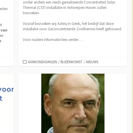
onder andere een reeds gerealiseerde Concentrated Solar
Thermal (CST)-installatie in Antwerpen-Haven zullen
leden
bezoeken.
Vooraf bezoeken wij Azteq in Genk, het bedrijf dat deze
at
installatie voor Geconcentreerde Zonthermie heeft gebouwd.
 van
ee
Voor nadere informatie lees verder …
n
.
CATEGORIEËN
AANKONDIGINGEN
/
BIJEENKOMST
/
NIEUWS