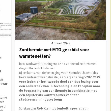
4 maart 2025
Zonthermie met MTO geschikt voor
warmtenetten?
es
foto: Dorkwerd (Groningen) 12 ha zonnecollectoren met
dag-buffer en MTO- Novar.
n
Bijeenkomst van de Vereniging voor Zonnekrachtcentrales
bestaande uit twee delen
de jaarvergadering VZKC 2025
eft
voor leden en het tweede deel een duo lezing over
ERGIE
een onderzoek van IF-technologie en Escoplan naar
de toepassing van zonthermie in combinatie met
een aquifer als warmtebuffer voor een
rzame
stadsverwarmingssysteem
.
isch
sert
Sprekers zijn
Rob Kleinlugtenbelt, specialist in
ale