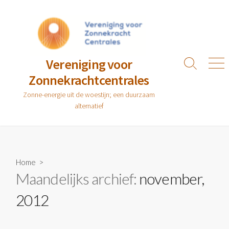
Ga
naar
de
inhoud
Vereniging voor
Zoeken
Men
Zonnekrachtcentrales
toggle
Zonne-energie uit de woestijn; een duurzaam
alternatief
Home
>
Maandelijks archief:
november,
2012