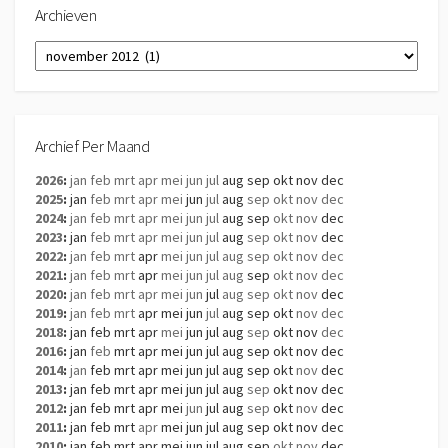
Archieven
Archieven
Archief Per Maand
2026
:
jan
feb
mrt
apr
mei
jun
jul
aug
sep
okt
nov
dec
2025
:
jan
feb
mrt
apr
mei
jun
jul
aug
sep
okt
nov
dec
2024
:
jan
feb
mrt
apr
mei
jun
jul
aug
sep
okt
nov
dec
2023
:
jan
feb
mrt
apr
mei
jun
jul
aug
sep
okt
nov
dec
2022
:
jan
feb
mrt
apr
mei
jun
jul
aug
sep
okt
nov
dec
2021
:
jan
feb
mrt
apr
mei
jun
jul
aug
sep
okt
nov
dec
2020
:
jan
feb
mrt
apr
mei
jun
jul
aug
sep
okt
nov
dec
2019
:
jan
feb
mrt
apr
mei
jun
jul
aug
sep
okt
nov
dec
2018
:
jan
feb
mrt
apr
mei
jun
jul
aug
sep
okt
nov
dec
2016
:
jan
feb
mrt
apr
mei
jun
jul
aug
sep
okt
nov
dec
2014
:
jan
feb
mrt
apr
mei
jun
jul
aug
sep
okt
nov
dec
2013
:
jan
feb
mrt
apr
mei
jun
jul
aug
sep
okt
nov
dec
2012
:
jan
feb
mrt
apr
mei
jun
jul
aug
sep
okt
nov
dec
2011
:
jan
feb
mrt
apr
mei
jun
jul
aug
sep
okt
nov
dec
2010
:
jan
feb
mrt
apr
mei
jun
jul
aug
sep
okt
nov
dec