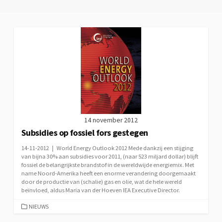
14 november 2012
Subsidies op fossiel fors gestegen
14-11-2012 | World Energy Outlook 2012 Mede dankzij een stijging
van bijna 30% aan subsidies voor 2011, (naar 523 miljard dollar) blijft
fossiel de belangrijkste brandstof in de wereldwijde energiemix. Met
name Noord-Amerika heeft een enorme verandering doorgemaakt
door de productie van (schalie) gas en olie, wat de hele wereld
beïnvloed, aldus Maria van der Hoeven IEA Executive Director.
CATEGORIEËN
NIEUWS