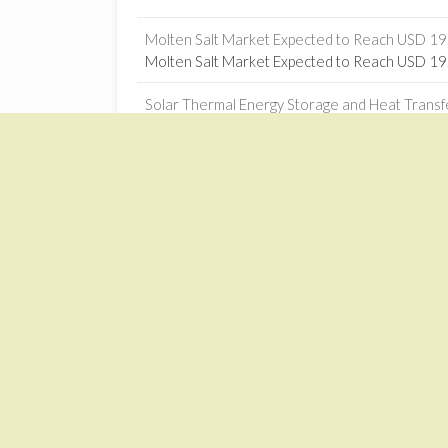
Molten Salt Market Expected to Reach USD 19.0
Molten Salt Market Expected to Reach USD 19.0
Solar Thermal Energy Storage and Heat Transfe
Solar Thermal Energy Storage and Heat Transf
The Opportunity for Renewable Thermal Technol
The Opportunity for Renewable Thermal Techno
Machine learning-based optimization of solar-
Machine learning-based optimization of solar-
Jilin power plant connects to grid - China Daily
1
Jilin power plant connects to grid China Daily
Zonnekrachtcentrales – Google News