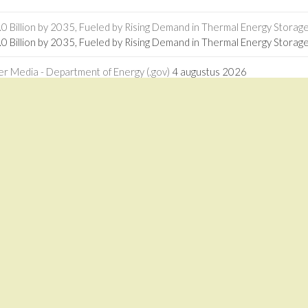
 Billion by 2035, Fueled by Rising Demand in Thermal Energy Storage 
 Billion by 2035, Fueled by Rising Demand in Thermal Energy Storage
r Media - Department of Energy (.gov)
4 augustus 2026
er Media Department of Energy (.gov)
ogies in Africa - RMI
27 juli 2026
logies in Africa RMI
driven calcium looping for next-generation thermochemical energy sto
driven calcium looping for next-generation thermochemical energy st
1 juli 2026