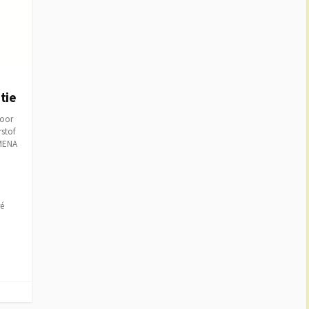
tie
voor
stof
 MENA
ré