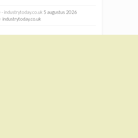
- industrytoday.co.uk
5 augustus 2026
 industrytoday.co.uk
rage - ScienceDirect.com
15 juli 2026
orage ScienceDirect.com