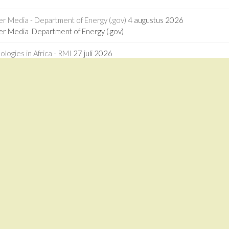
r Media - Department of Energy (.gov)
4 augustus 2026
er Media Department of Energy (.gov)
ogies in Africa - RMI
27 juli 2026
logies in Africa RMI
driven calcium looping for next-generation thermochemical energy sto
driven calcium looping for next-generation thermochemical energy st
1 juli 2026
tion forward - China Daily
3 juli 2026
ation forward China Daily