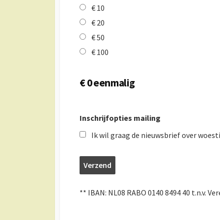
€ 10
€ 20
€ 50
€ 100
€
0
eenmalig
Inschrijfopties mailing
Ik wil graag de nieuwsbrief over woe
** IBAN: NL08 RABO 0140 8494 40 t.n.v. Ve