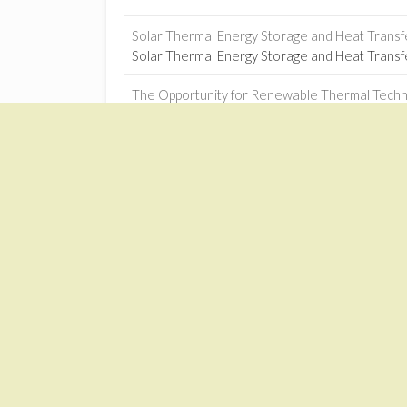
Solar Thermal Energy Storage and Heat Transfe
Solar Thermal Energy Storage and Heat Transf
The Opportunity for Renewable Thermal Technol
The Opportunity for Renewable Thermal Techno
Machine learning-based optimization of solar-
Machine learning-based optimization of solar-
Jilin power plant connects to grid - China Daily
1
Jilin power plant connects to grid China Daily
Solar trade can drive Sino-African industrializa
Solar trade can drive Sino-African industrializ
Zonnekrachtcentrales – Google News