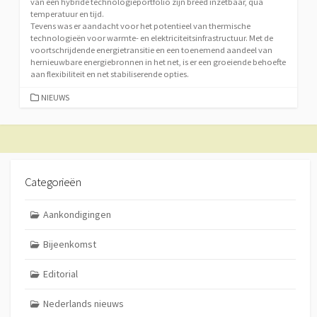
van een hybride technologieportfolio zijn breed inzetbaar, qua
temperatuur en tijd.
Tevens was er aandacht voor het potentieel van thermische
technologieën voor warmte- en elektriciteitsinfrastructuur. Met de
voortschrijdende energietransitie en een toenemend aandeel van
hernieuwbare energiebronnen in het net, is er een groeiende behoefte
aan flexibiliteit en net stabiliserende opties.
CATEGORIEËN
NIEUWS
Categorieën
Aankondigingen
Bijeenkomst
Editorial
Nederlands nieuws