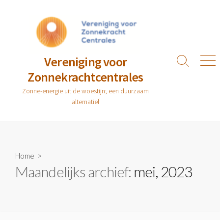
Ga
naar
de
inhoud
Vereniging voor
Zoeken
Men
Zonnekrachtcentrales
toggle
Zonne-energie uit de woestijn; een duurzaam
alternatief
Home
>
Maandelijks archief:
mei, 2023