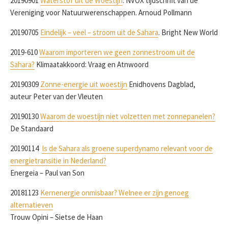
20190901
Waterstof uit de Woestijn
. NVOX tijdschrift van de
Vereniging voor Natuurwerenschappen. Arnoud Pollmann
20190705
Eindelijk – veel – stroom uit de Sahara
. Bright New World
2019-610
Waarom importeren we geen zonnestroom uit de
Sahara?
Klimaatakkoord: Vraag en Atnwoord
20190309
Zonne-energie uit woestijn
Enidhovens Dagblad,
auteur Peter van der Vleuten
20190130
Waarom de woestijn niet volzetten met zonnepanelen?
De Standaard
20190114
Is de Sahara als groene superdynamo relevant voor de
energietransitie in Nederland?
Energeia – Paul van Son
20181123
Kernenergie onmisbaar? Welnee er zijn genoeg
alternatieven
Trouw Opini – Sietse de Haan