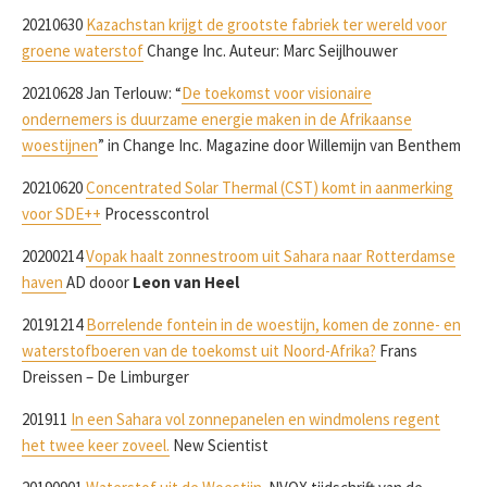
20210630
Kazachstan krijgt de grootste fabriek ter wereld voor
groene waterstof
Change Inc. Auteur: Marc Seijlhouwer
20210628 Jan Terlouw: “
De toekomst voor visionaire
ondernemers is duurzame energie maken in de Afrikaanse
woestijnen
” in Change Inc. Magazine door Willemijn van Benthem
20210620
Concentrated Solar Thermal (CST) komt in aanmerking
voor SDE++
Processcontrol
20200214
Vopak haalt zonnestroom uit Sahara naar Rotterdamse
haven
AD dooor
Leon van Heel
20191214
Borrelende fontein in de woestijn, komen de zonne- en
waterstofboeren van de toekomst uit Noord-Afrika?
Frans
Dreissen – De Limburger
201911
In een Sahara vol zonnepanelen en windmolens regent
het twee keer zoveel.
New Scientist