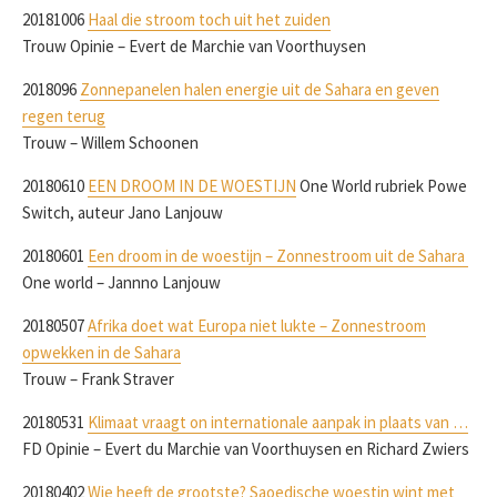
20181006
Haal die stroom toch uit het zuiden
Trouw Opinie – Evert de Marchie van Voorthuysen
2018096
Zonnepanelen halen energie uit de Sahara en geven
regen terug
Trouw – Willem Schoonen
20180610
EEN DROOM IN DE WOESTIJN
One World rubriek Powe
Switch, auteur Jano Lanjouw
20180601
Een droom in de woestijn – Zonnestroom uit de Sahara
One world – Jannno Lanjouw
20180507
Afrika doet wat Europa niet lukte – Zonnestroom
opwekken in de Sahara
Trouw – Frank Straver
20180531
Klimaat vraagt on internationale aanpak in plaats van …
FD Opinie – Evert du Marchie van Voorthuysen en Richard Zwiers
20180402
Wie heeft de grootste? Saoedische woestin wint met