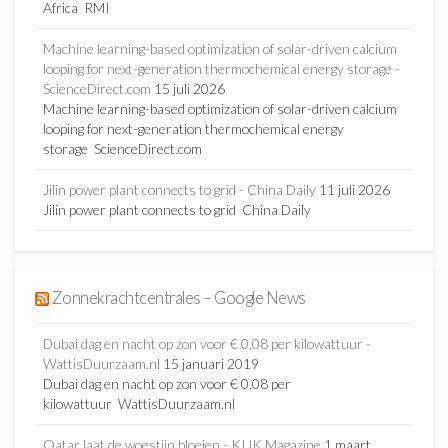
Africa RMI
Machine learning-based optimization of solar-driven calcium
looping for next-generation thermochemical energy storage -
ScienceDirect.com
15 juli 2026
Machine learning-based optimization of solar-driven calcium
looping for next-generation thermochemical energy
storage ScienceDirect.com
Jilin power plant connects to grid - China Daily
11 juli 2026
Jilin power plant connects to grid China Daily
Zonnekrachtcentrales – Google News
Dubai dag en nacht op zon voor € 0,08 per kilowattuur -
WattisDuurzaam.nl
15 januari 2019
Dubai dag en nacht op zon voor € 0,08 per
kilowattuur WattisDuurzaam.nl
Qatar laat de woestijn bloeien - KIJK Magazine
1 maart