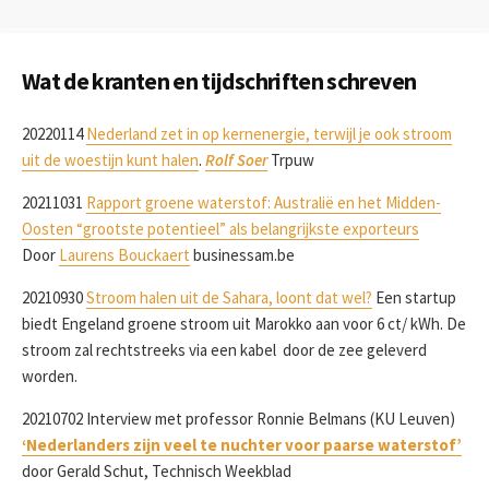
Wat de kranten en tijdschriften schreven
20220114
Nederland zet in op kernenergie, terwijl je ook stroom
uit de woestijn kunt halen
.
Rolf Soer
Trpuw
20211031
Rapport groene waterstof: Australië en het Midden-
Oosten “grootste potentieel” als belangrijkste exporteurs
Door
Laurens Bouckaert
businessam.be
20210930
Stroom halen uit de Sahara, loont dat wel?
Een startup
biedt Engeland groene stroom uit Marokko aan voor 6 ct/ kWh. De
stroom zal rechtstreeks via een kabel door de zee geleverd
worden.
20210702 Interview met professor Ronnie Belmans (KU Leuven)
‘Nederlanders zijn veel te nuchter voor paarse waterstof’
door Gerald Schut, Technisch Weekblad