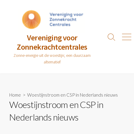
Ga
naar
de
inhoud
Vereniging voor
Zoeken
Men
Zonnekrachtcentrales
toggle
Zonne-energie uit de woestijn; een duurzaam
alternatief
Home
> Woestijnstroom en CSP in Nederlands nieuws
Woestijnstroom en CSP in
Nederlands nieuws