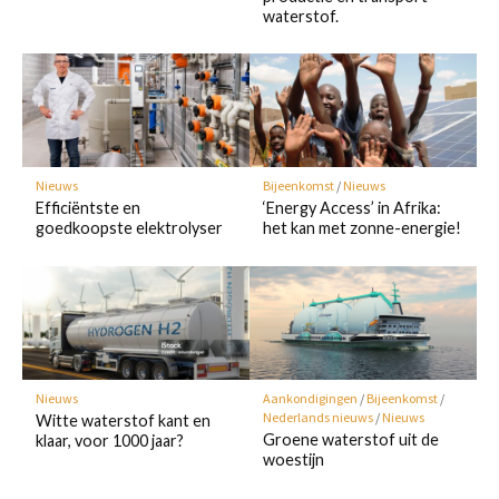
waterstof.
Nieuws
Bijeenkomst
/
Nieuws
Efficiëntste en
‘Energy Access’ in Afrika:
goedkoopste elektrolyser
het kan met zonne-energie!
Nieuws
Aankondigingen
/
Bijeenkomst
/
Nederlands nieuws
/
Nieuws
Witte waterstof kant en
Groene waterstof uit de
klaar, voor 1000 jaar?
woestijn