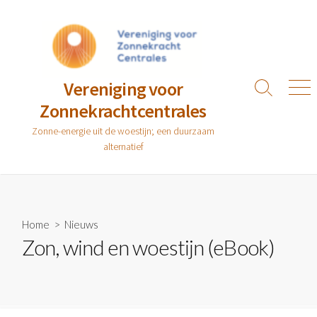
Ga
naar
de
inhoud
Vereniging voor
Zoeken
Men
Zonnekrachtcentrales
toggle
Zonne-energie uit de woestijn; een duurzaam
alternatief
Home
>
Nieuws
Zon, wind en woestijn (eBook)