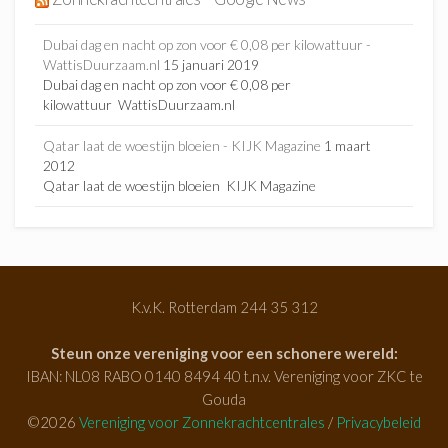
Dubai dag en nacht op zon voor € 0,08 per kilowattuur -
WattisDuurzaam.nl
15 januari 2019
Dubai dag en nacht op zon voor € 0,08 per
kilowattuur WattisDuurzaam.nl
Qatar laat de woestijn bloeien - KIJK Magazine
1 maart
2012
Qatar laat de woestijn bloeien KIJK Magazine
K.v.K. Rotterdam 244 35 312
Steun onze vereniging voor een schonere wereld:
IBAN: NL08 RABO 0140 8494 40 t.n.v. Vereniging voor ZKC te
Gouda
©2026
Vereniging voor Zonnekrachtcentrales
/
Privacybeleid