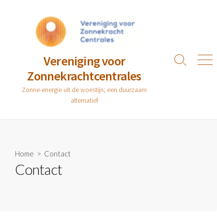
Ga
naar
de
inhoud
Vereniging voor
Zoeken
Men
Zonnekrachtcentrales
toggle
Zonne-energie uit de woestijn; een duurzaam
alternatief
Home
> Contact
Contact