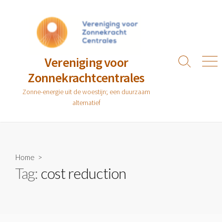
Ga
naar
de
inhoud
Vereniging voor
Zoeken
Men
Zonnekrachtcentrales
toggle
Zonne-energie uit de woestijn; een duurzaam
alternatief
Home
>
Tag:
cost reduction