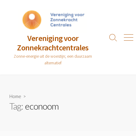
Ga
naar
de
inhoud
Vereniging voor
Zoeken
Men
Zonnekrachtcentrales
toggle
Zonne-energie uit de woestijn; een duurzaam
alternatief
Home
>
Tag:
econoom