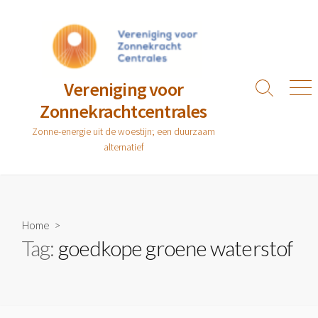
Ga
naar
de
inhoud
Vereniging voor
Zoeken
Men
Zonnekrachtcentrales
toggle
Zonne-energie uit de woestijn; een duurzaam
alternatief
Home
>
Tag:
goedkope groene waterstof