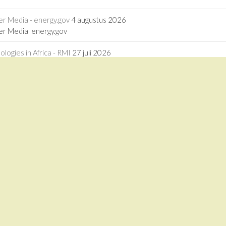
er Media - energy.gov
4 augustus 2026
fer Media energy.gov
ogies in Africa - RMI
27 juli 2026
logies in Africa RMI
driven calcium looping for next-generation thermochemical energy sto
driven calcium looping for next-generation thermochemical energy st
1 juli 2026
tion forward - China Daily
3 juli 2026
ation forward China Daily