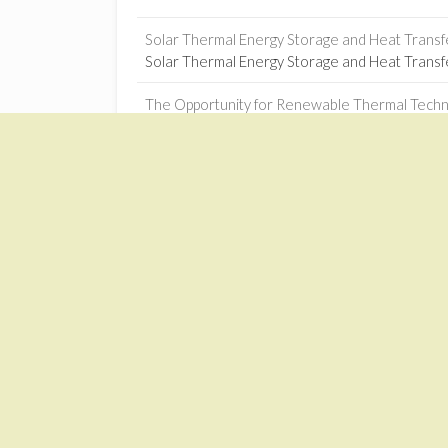
Solar Thermal Energy Storage and Heat Transf
Solar Thermal Energy Storage and Heat Trans
The Opportunity for Renewable Thermal Technol
The Opportunity for Renewable Thermal Techno
Machine learning-based optimization of solar-
Machine learning-based optimization of solar-
Jilin power plant connects to grid - China Daily
1
Jilin power plant connects to grid China Daily
Solar trade can drive Sino-African industrializa
Solar trade can drive Sino-African industrializ
Zonnekrachtcentrales – Google News