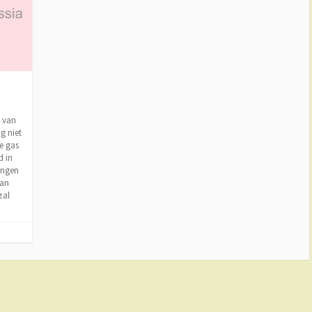
 van
g niet
ge gas
d in
ingen
van
zal