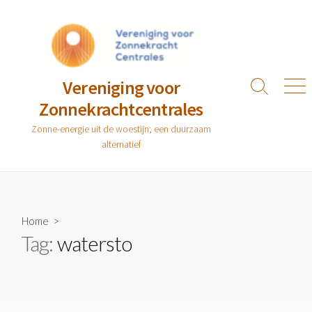
Ga
naar
de
inhoud
Vereniging voor
Zoeken
Men
Zonnekrachtcentrales
toggle
Zonne-energie uit de woestijn; een duurzaam
alternatief
Home
>
Tag:
watersto