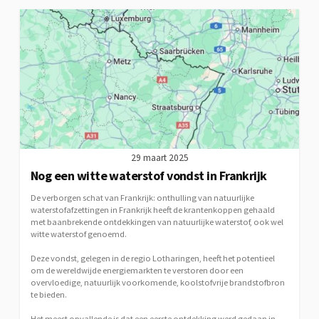
29 maart 2025
Nog een witte waterstof vondst in Frankrijk
De verborgen schat van Frankrijk: onthulling van natuurlijke
waterstofafzettingen in Frankrijk heeft de krantenkoppen gehaald
met baanbrekende ontdekkingen van natuurlijke waterstof, ook wel
witte waterstof genoemd.
Deze vondst, gelegen in de regio Lotharingen, heeft het potentieel
om de wereldwijde energiemarkten te verstoren door een
overvloedige, natuurlijk voorkomende, koolstofvrije brandstofbron
te bieden.
Het meest opvallende is dat een eerste ontdekking werd gedaan in