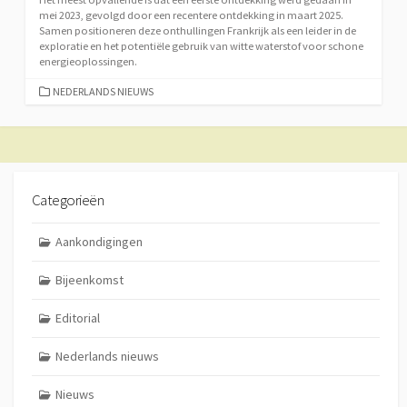
mei 2023, gevolgd door een recentere ontdekking in maart 2025.
Samen positioneren deze onthullingen Frankrijk als een leider in de
exploratie en het potentiële gebruik van witte waterstof voor schone
energieoplossingen.
CATEGORIEËN
NEDERLANDS NIEUWS
Categorieën
Aankondigingen
Bijeenkomst
Editorial
Nederlands nieuws
Nieuws