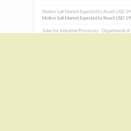
Molten Salt Market Expected to Reach USD 19.0
Molten Salt Market Expected to Reach USD 19.0
Solar for Industrial Processes - Department of 
Solar for Industrial Processes Department of E
The Opportunity for Renewable Thermal Technol
The Opportunity for Renewable Thermal Techno
Machine learning-based optimization of solar-
Machine learning-based optimization of solar-
Jilin power plant connects to grid - China Daily
1
Jilin power plant connects to grid China Daily
Zonnekrachtcentrales – Google News