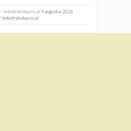
- industrytoday.co.uk
5 augustus 2026
 industrytoday.co.uk
rage - ScienceDirect.com
15 juli 2026
orage ScienceDirect.com