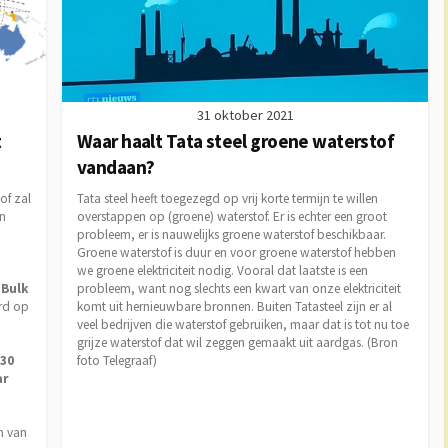
31 oktober 2021
t
Waar haalt Tata steel groene waterstof
vandaan?
of zal
Tata steel heeft toegezegd op vrij korte termijn te willen
en
overstappen op (groene) waterstof. Er is echter een groot
probleem, er is nauwelijks groene waterstof beschikbaar.
Groene waterstof is duur en voor groene waterstof hebben
we groene elektriciteit nodig. Vooral dat laatste is een
‘Bulk
probleem, want nog slechts een kwart van onze elektriciteit
rd op
komt uit hernieuwbare bronnen. Buiten Tatasteel zijn er al
veel bedrijven die waterstof gebruiken, maar dat is tot nu toe
grijze waterstof dat wil zeggen gemaakt uit aardgas. (Bron
030
foto Telegraaf)
ar
m van