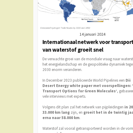
14 januari 2024
Internationaal netwerk voor transpor
van waterstof groeit snel
De verwachte groei van de mondiale vraag naar waterst
het energielandschap en de geopolitieke dynamiek teg
2030 enorm veranderen.
In December 2023 publiceerde World Pipelines een
Dii
Desert Energy white paper met voorspellingen: 
Transport Options for Green Molecules’
, gebasee
vele interviews met experts.
Volgens dit plan zal het netwerk van pijpleidingen
in 2
33.000 km lang
zijn, en
groeit het in de twintig ja
erna naar 58.000 km
.
Waterstof zal vooral getransporteerd worden in de vor