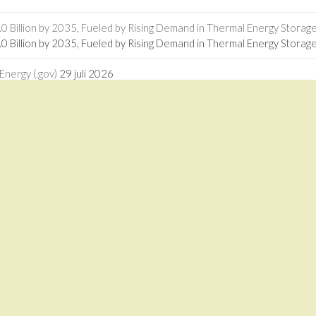
 Billion by 2035, Fueled by Rising Demand in Thermal Energy Storage 
 Billion by 2035, Fueled by Rising Demand in Thermal Energy Storage
Energy (.gov)
29 juli 2026
nergy (.gov)
ogies in Africa - RMI
27 juli 2026
logies in Africa RMI
driven calcium looping for next-generation thermochemical energy sto
driven calcium looping for next-generation thermochemical energy st
1 juli 2026