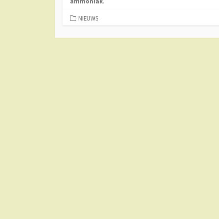
ammoniak
.
CATEGORIEËN
NIEUWS