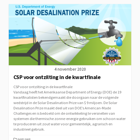
4 november 2020
CSP voor ontzilting in de kwartfinale
CSP voor ontzilting in de kwartfinale
Vandaag heeft het Amerikaanse Department of Energy (DOE) de 19
kwartfinalisten bekendgemaakt die doorgaan naar de volgende
wedstrijd in de Solar Desalination Prize van $ 9 miljoen. De Solar
Desalination Prize maakt deel uit van DOE’s American-Made
Challenges en is bedoeld om de ontwikkeling te versnellen van
systemen die thermische zonne-energie gebruiken om schoon water
te produceren uit zout water voor gemeentelijk, agrarisch en
industrieel gebruik.
CATEGORIEËN
NIEUWS