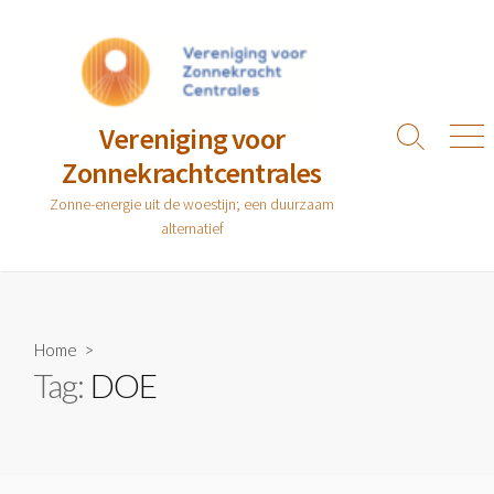
Ga
naar
de
inhoud
Vereniging voor
Zoeken
Men
Zonnekrachtcentrales
toggle
Zonne-energie uit de woestijn; een duurzaam
alternatief
Home
>
Tag:
DOE