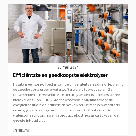
20 mei 2024
Efficiëntste en goedkoopste elektrolyser
Hysata is een spin-offbedrijf van de Universiteit van Sidney. Het claimt
de goedkoopste groene waterstof ter wereld te produceren. Ze
ontwikkelden een 95% efficiënte elektrolyser. Sebastian Maks schreef
hierover op CHANGE INC.Groene waterstof is bruikbaar voor de
energietransitie in de industrie en het verkeer. De meeste waterstof is
nu nog ‘grijs’: fossiel geproduceerd, met veel CO2-uitstoot. Groene
waterstof is schoon, maar de productie kost helaas ca 30 % van de
energie-inhoud ervan.
CATEGORIEËN
NIEUWS