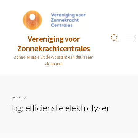
Ga
naar
de
inhoud
Vereniging voor
Zoeken
Men
Zonnekrachtcentrales
toggle
Zonne-energie uit de woestijn; een duurzaam
alternatief
Home
>
Tag:
efficienste elektrolyser