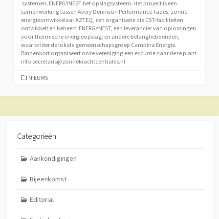
systemen, ENERGYNEST het opslagsysteem. Het project is een
samenwerking tussen Avery Dennison Performance Tapes; zonne-
energieontwikkelaar AZTEQ, een organisatie die CST-faciliteiten
ontwikkelt en beheert, ENERGYNEST, een leverancier van oplossingen
voor thermische energieopslag; en andere belanghebbenden,
waaronder de lokale gemeenschapsgroep Campina Energie.
Binnenkort organiseert onze vereniging een excursie naar deze plant
info secretaris@zonnekrachtcentrales.nl
CATEGORIEËN
NIEUWS
Categorieën
Aankondigingen
Bijeenkomst
Editorial