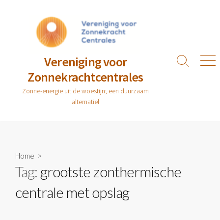
Ga
naar
de
inhoud
Vereniging voor
Zoeken
Men
Zonnekrachtcentrales
toggle
Zonne-energie uit de woestijn; een duurzaam
alternatief
Home
>
Tag:
grootste zonthermische
centrale met opslag