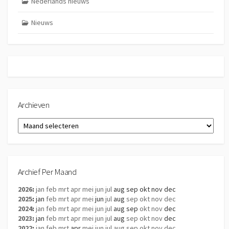
Nederlands nieuws
Nieuws
Archieven
Archieven
Archief Per Maand
2026
:
jan
feb
mrt
apr
mei
jun
jul
aug
sep
okt
nov
dec
2025
:
jan
feb
mrt
apr
mei
jun
jul
aug
sep
okt
nov
dec
2024
:
jan
feb
mrt
apr
mei
jun
jul
aug
sep
okt
nov
dec
2023
:
jan
feb
mrt
apr
mei
jun
jul
aug
sep
okt
nov
dec
2022
:
jan
feb
mrt
apr
mei
jun
jul
aug
sep
okt
nov
dec