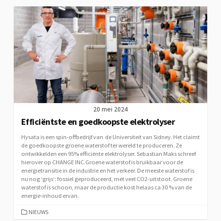
20 mei 2024
Efficiëntste en goedkoopste elektrolyser
Hysata is een spin-offbedrijf van de Universiteit van Sidney. Het claimt
de goedkoopste groene waterstof ter wereld te produceren. Ze
ontwikkelden een 95% efficiënte elektrolyser. Sebastian Maks schreef
hierover op CHANGE INC.Groene waterstof is bruikbaar voor de
energietransitie in de industrie en het verkeer. De meeste waterstof is
nu nog ‘grijs’: fossiel geproduceerd, met veel CO2-uitstoot. Groene
waterstof is schoon, maar de productie kost helaas ca 30 % van de
energie-inhoud ervan.
CATEGORIEËN
NIEUWS