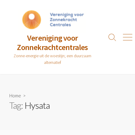
Ga
naar
de
inhoud
Vereniging voor
Zoeken
Men
Zonnekrachtcentrales
toggle
Zonne-energie uit de woestijn; een duurzaam
alternatief
Home
>
Tag:
Hysata