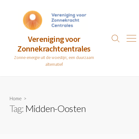
Ga
naar
de
inhoud
Vereniging voor
Zoeken
Men
Zonnekrachtcentrales
toggle
Zonne-energie uit de woestijn; een duurzaam
alternatief
Home
>
Tag:
Midden-Oosten