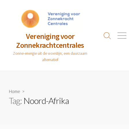
Ga
naar
de
inhoud
Vereniging voor
Zoeken
Men
Zonnekrachtcentrales
toggle
Zonne-energie uit de woestijn; een duurzaam
alternatief
Home
>
Tag:
Noord-Afrika