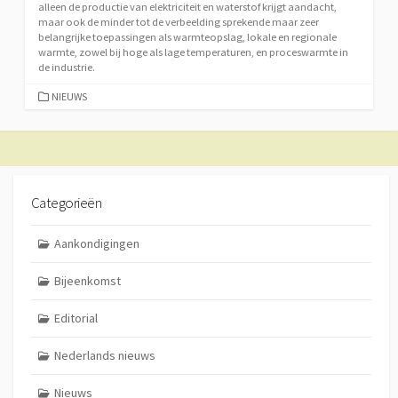
alleen de productie van elektriciteit en waterstof krijgt aandacht,
maar ook de minder tot de verbeelding sprekende maar zeer
belangrijke toepassingen als warmteopslag, lokale en regionale
warmte, zowel bij hoge als lage temperaturen, en proceswarmte in
de industrie.
CATEGORIEËN
NIEUWS
Categorieën
Aankondigingen
Bijeenkomst
Editorial
Nederlands nieuws
Nieuws