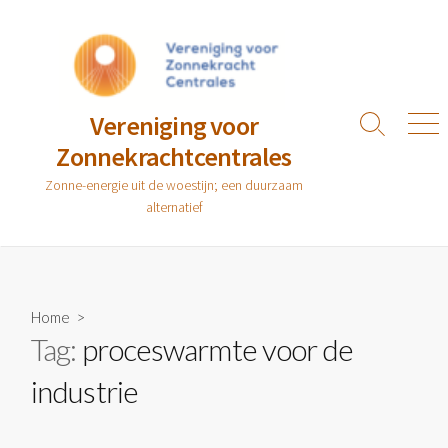
Ga
naar
de
inhoud
Vereniging voor
Zoeken
Men
Zonnekrachtcentrales
toggle
Zonne-energie uit de woestijn; een duurzaam
alternatief
Home
>
Tag:
proceswarmte voor de
industrie