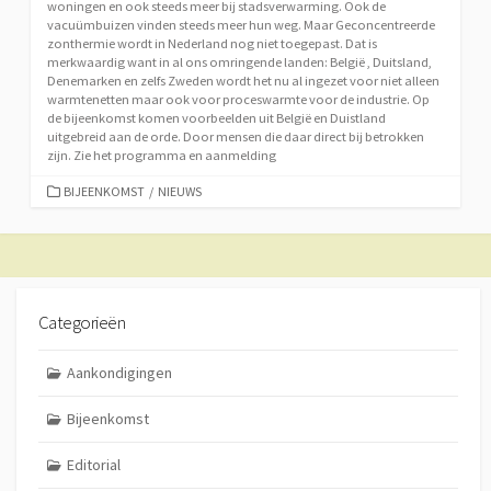
woningen en ook steeds meer bij stadsverwarming. Ook de
vacuümbuizen vinden steeds meer hun weg. Maar Geconcentreerde
zonthermie wordt in Nederland nog niet toegepast. Dat is
merkwaardig want in al ons omringende landen: België , Duitsland,
Denemarken en zelfs Zweden wordt het nu al ingezet voor niet alleen
warmtenetten maar ook voor proceswarmte voor de industrie. Op
de bijeenkomst komen voorbeelden uit België en Duistland
uitgebreid aan de orde. Door mensen die daar direct bij betrokken
zijn. Zie het programma en aanmelding
CATEGORIEËN
BIJEENKOMST
/
NIEUWS
Categorieën
Aankondigingen
Bijeenkomst
Editorial