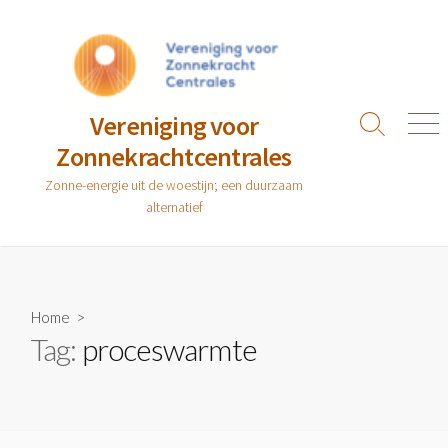
Ga
naar
de
inhoud
Vereniging voor
Zoeken
Men
Zonnekrachtcentrales
toggle
Zonne-energie uit de woestijn; een duurzaam
alternatief
Home
>
Tag:
proceswarmte