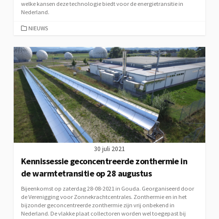
welke kansen deze technologie biedt voor de energietransitie in
Nederland.
CATEGORIEËN
NIEUWS
30 juli 2021
Kennissessie geconcentreerde zonthermie in
de warmtetransitie op 28 augustus
Bijeenkomst op zaterdag 28-08-2021 in Gouda. Georganiseerd door
de Verenigging voor Zonnekrachtcentrales. Zonthermie en in het
bijzonder geconcentreerde zonthermie zijn vrij onbekend in
Nederland. De vlakke plaat collectoren worden wel toegepast bij