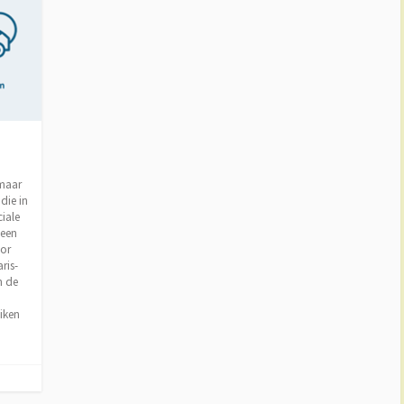
 maar
die in
iale
 een
or
ris-
n de
iken