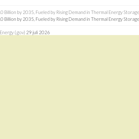
 Billion by 2035, Fueled by Rising Demand in Thermal Energy Storage 
 Billion by 2035, Fueled by Rising Demand in Thermal Energy Storage
Energy (.gov)
29 juli 2026
nergy (.gov)
 power – Prof Craig McGregor - Stellenbosch University
29 juli 2026
r power – Prof Craig McGregor Stellenbosch University
ogies in Africa - RMI
27 juli 2026
logies in Africa RMI
driven calcium looping for next-generation thermochemical energy sto
driven calcium looping for next-generation thermochemical energy st