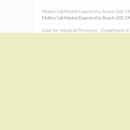
Molten Salt Market Expected to Reach USD 19.0
Molten Salt Market Expected to Reach USD 19.0
Solar for Industrial Processes - Department of 
Solar for Industrial Processes Department of E
South Africa must invest in concentrated solar
South Africa must invest in concentrated sola
The Opportunity for Renewable Thermal Technol
The Opportunity for Renewable Thermal Techno
Machine learning-based optimization of solar-
Machine learning-based optimization of solar-
Zonnekrachtcentrales – Google News