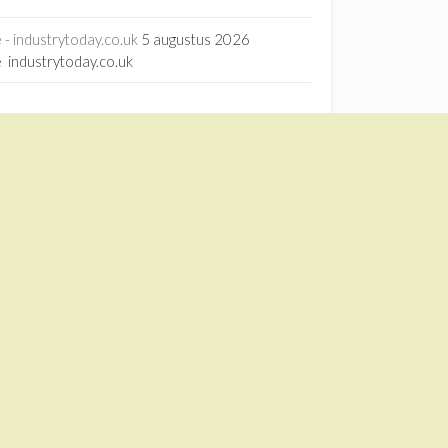
- industrytoday.co.uk
5 augustus 2026
 industrytoday.co.uk
rage - ScienceDirect.com
15 juli 2026
orage ScienceDirect.com