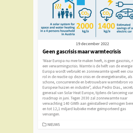
19 december 2022
Geen gascrisis maar warmtecrisis
‘Waar Europa nu mee te maken heeft, is geen gascrisis,
een verwarmingscrisis. Warmte is de helft van de energie 
Europa wordt verbruikt en zonnewarmte speelt een cruc
rol in de reactie op deze crisis en de energietransitie, als
schone, concurrerende en betrouwbare warmtebron vo
Europese huizen en industrie”, aldus Pedro Dias., secreta
generaal van Solar Heat Europe, tijdens de lancering va
roadmap in juni. Tegen 2030 zal zonnewarmte naar
verwachting 140 GWth aan geïnstalleerd vermogen bere
en tot 12,1 miljard kubieke meter geïmporteerd gas
vervangen.
CATEGORIEËN
NIEUWS