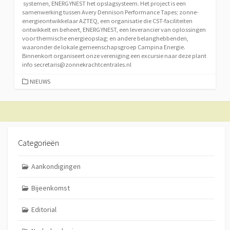
systemen, ENERGYNEST het opslagsysteem. Het project is een
samenwerking tussen Avery Dennison Performance Tapes; zonne-
energieontwikkelaar AZTEQ, een organisatie die CST-faciliteiten
ontwikkelt en beheert, ENERGYNEST, een leverancier van oplossingen
voor thermische energieopslag; en andere belanghebbenden,
waaronder de lokale gemeenschapsgroep Campina Energie.
Binnenkort organiseert onze vereniging een excursie naar deze plant
info secretaris@zonnekrachtcentrales.nl
CATEGORIEËN
NIEUWS
Categorieën
Aankondigingen
Bijeenkomst
Editorial