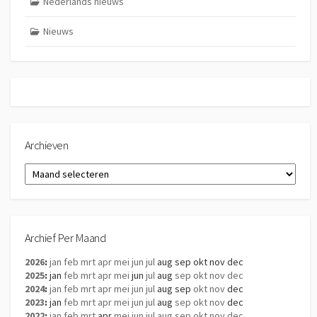
Nederlands nieuws
Nieuws
Archieven
Archieven
Archief Per Maand
2026
:
jan
feb
mrt
apr
mei
jun
jul
aug
sep
okt
nov
dec
2025
:
jan
feb
mrt
apr
mei
jun
jul
aug
sep
okt
nov
dec
2024
:
jan
feb
mrt
apr
mei
jun
jul
aug
sep
okt
nov
dec
2023
:
jan
feb
mrt
apr
mei
jun
jul
aug
sep
okt
nov
dec
2022
:
jan
feb
mrt
apr
mei
jun
jul
aug
sep
okt
nov
dec