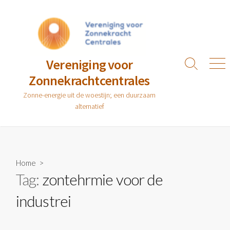
Ga
naar
de
inhoud
Vereniging voor
Zoeken
Men
Zonnekrachtcentrales
toggle
Zonne-energie uit de woestijn; een duurzaam
alternatief
Home
>
Tag:
zontehrmie voor de
industrei