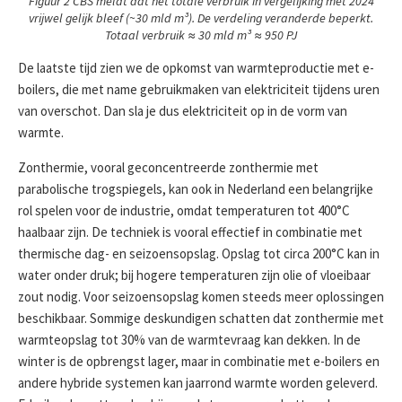
Figuur 2 CBS meldt dat het totale verbruik in vergelijking met 2024
vrijwel gelijk bleef (~30 mld m³). De verdeling veranderde beperkt.
Totaal verbruik ≈ 30 mld m³ ≈ 950 PJ
De laatste tijd zien we de opkomst van warmteproductie met e-
boilers, die met name gebruikmaken van elektriciteit tijdens uren
van overschot. Dan sla je dus elektriciteit op in de vorm van
warmte.
Zonthermie, vooral geconcentreerde zonthermie met
parabolische trogspiegels, kan ook in Nederland een belangrijke
rol spelen voor de industrie, omdat temperaturen tot 400°C
haalbaar zijn. De techniek is vooral effectief in combinatie met
thermische dag- en seizoensopslag. Opslag tot circa 200°C kan in
water onder druk; bij hogere temperaturen zijn olie of vloeibaar
zout nodig. Voor seizoensopslag komen steeds meer oplossingen
beschikbaar. Sommige deskundigen schatten dat zonthermie met
warmteopslag tot 30% van de warmtevraag kan dekken. In de
winter is de opbrengst lager, maar in combinatie met e-boilers en
andere hybride systemen kan jaarrond warmte worden geleverd.