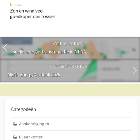
Nieuws
Zon en wind veel
goedkoper dan fossiel
VORIG BERICHT
Snelle energie-transformatie in MENA
VOLGEND BERICHT
MENA Energy Outlook 2026
Categorieën
Aankondigingen
Bijeenkomst