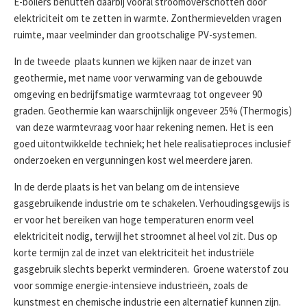
E-boilers benutten daarbij vooral stroomoverschotten door
elektriciteit om te zetten in warmte. Zonthermievelden vragen
ruimte, maar veelminder dan grootschalige PV-systemen.
In de tweede plaats kunnen we kijken naar de inzet van
geothermie, met name voor verwarming van de gebouwde
omgeving en bedrijfsmatige warmtevraag tot ongeveer 90
graden. Geothermie kan waarschijnlijk ongeveer 25% (Thermogis)
van deze warmtevraag voor haar rekening nemen. Het is een
goed uitontwikkelde techniek; het hele realisatieproces inclusief
onderzoeken en vergunningen kost wel meerdere jaren.
In de derde plaats is het van belang om de intensieve
gasgebruikende industrie om te schakelen. Verhoudingsgewijs is
er voor het bereiken van hoge temperaturen enorm veel
elektriciteit nodig, terwijl het stroomnet al heel vol zit. Dus op
korte termijn zal de inzet van elektriciteit het industriële
gasgebruik slechts beperkt verminderen. Groene waterstof zou
voor sommige energie-intensieve industrieën, zoals de
kunstmest en chemische industrie een alternatief kunnen zijn.