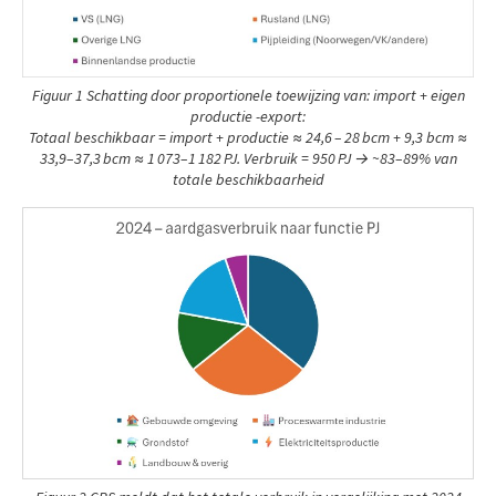
Figuur 1 Schatting door proportionele toewijzing van: import + eigen
productie -export:
Totaal beschikbaar = import + productie ≈ 24,6 – 28 bcm + 9,3 bcm ≈
33,9–37,3 bcm ≈ 1 073–1 182 PJ. Verbruik = 950 PJ → ~83–89% van
totale beschikbaarheid