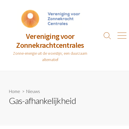
Ga
naar
de
inhoud
Vereniging voor
Zoeken
Men
Zonnekrachtcentrales
toggle
Zonne-energie uit de woestijn; een duurzaam
alternatief
Home
>
Nieuws
Gas-afhankelijkheid