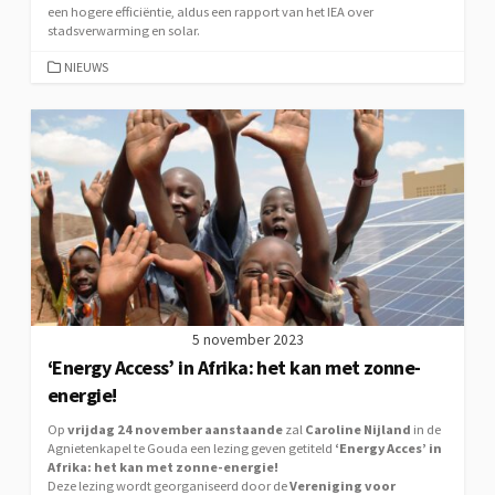
een hogere efficiëntie, aldus een rapport van het IEA over
stadsverwarming en solar.
CATEGORIEËN
NIEUWS
5 november 2023
‘Energy Access’ in Afrika: het kan met zonne-
energie!
Op
vrijdag 24 november aanstaande
zal
Caroline Nijland
in de
Agnietenkapel te Gouda een lezing geven getiteld
‘Energy Acces’ in
Afrika: het kan met zonne-energie!
Deze lezing wordt georganiseerd door de
Vereniging voor