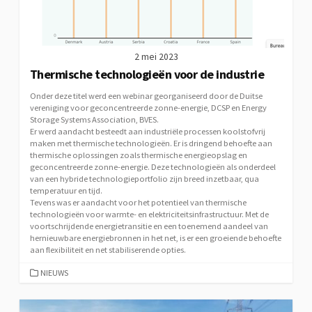
2 mei 2023
Thermische technologieën voor de industrie
Onder deze titel werd een webinar georganiseerd door de Duitse
vereniging voor geconcentreerde zonne-energie, DCSP en Energy
Storage Systems Association, BVES.
Er werd aandacht besteedt aan industriële processen koolstofvrij
maken met thermische technologieën. Er is dringend behoefte aan
thermische oplossingen zoals thermische energieopslag en
geconcentreerde zonne-energie. Deze technologieën als onderdeel
van een hybride technologieportfolio zijn breed inzetbaar, qua
temperatuur en tijd.
Tevens was er aandacht voor het potentieel van thermische
technologieën voor warmte- en elektriciteitsinfrastructuur. Met de
voortschrijdende energietransitie en een toenemend aandeel van
hernieuwbare energiebronnen in het net, is er een groeiende behoefte
aan flexibiliteit en net stabiliserende opties.
CATEGORIEËN
NIEUWS