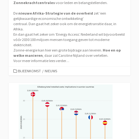
Zonnekrachtcentrales
voor leden en belangstellenden.
De
nieuwe Afrika-Strategie van de overheid
zet ‘een
gelijkwaardige economische ontwikkeling’
centraal. Dan gaat het zeker ook om de energietransitie daar, in
Afrika.
En dan gaat het zeker om ‘Energy Access’. Nederland wil bijvoorbeeld
vóór 2030 100 miljoen mensen toegang geven tot moderne
elektriciteit.
Zonne-energie kan hier een grote bijdrage aan leveren.
Hoe en op
welke manieren
, daar zal Caroline Nijland over vertellen.
Voor meer informatie lees verder…
CATEGORIEËN
BIJEENKOMST
/
NIEUWS