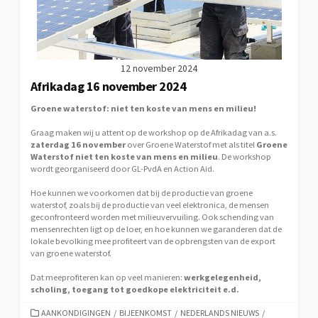
12 november 2024
Afrikadag 16 november 2024
Groene waterstof: niet ten koste van mens en milieu!
Graag maken wij u attent op de workshop op de Afrikadag van a.s.
zaterdag 16 november
over Groene Waterstof met als titel
Groene
Waterstof niet ten koste van mens en milieu
. De workshop
wordt georganiseerd door GL-PvdA en Action Aid.
Hoe kunnen we voorkomen dat bij de productie van groene
waterstof, zoals bij de productie van veel elektronica, de mensen
geconfronteerd worden met milieuvervuiling. Ook schending van
mensenrechten ligt op de loer, en hoe kunnen we garanderen dat de
lokale bevolking mee profiteert van de opbrengsten van de export
van groene waterstof.
Dat meeprofiteren kan op veel manieren:
werkgelegenheid,
scholing, toegang tot goedkope elektriciteit e.d.
CATEGORIEËN
AANKONDIGINGEN
/
BIJEENKOMST
/
NEDERLANDS NIEUWS
/