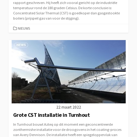
rapport geschreven. Hij heeft zich vooral gericht op de industriële
temperatuur rond de 180 graden Celsius. De korte conclusie is:
Concentrated Solar Thermal (CST) is goedkoper dan gasgestookte
boilers (prijspeil gas van voor de stijging).
CATEGORIEËN
NIEUWS
22 maart 2022
Grote CST installatie in Turnhout
In Turnhout bouwt Azteq op dit moment een geconcentreerde
zonthermishe installatie voor de droogovens in het coating-proces
van Avery Dennison. De installatie heeft een spiegeloppervlak van