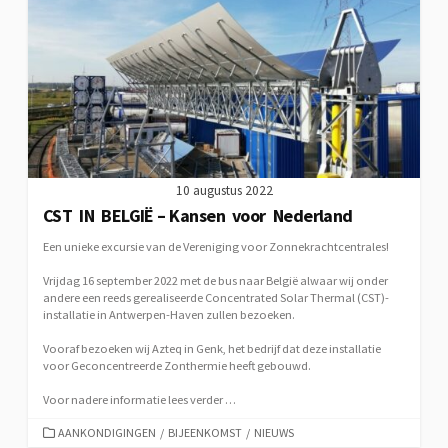
10 augustus 2022
CST IN BELGIË – Kansen voor Nederland
Een unieke excursie van de Vereniging voor Zonnekrachtcentrales!
Vrijdag 16 september 2022 met de bus naar België alwaar wij onder
andere een reeds gerealiseerde Concentrated Solar Thermal (CST)-
installatie in Antwerpen-Haven zullen bezoeken.
Vooraf bezoeken wij Azteq in Genk, het bedrijf dat deze installatie
voor Geconcentreerde Zonthermie heeft gebouwd.
Voor nadere informatie lees verder …
CATEGORIEËN
AANKONDIGINGEN
/
BIJEENKOMST
/
NIEUWS