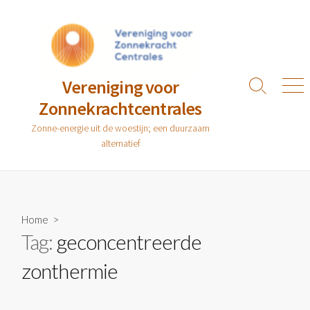
Ga
naar
de
inhoud
Vereniging voor
Zoeken
Men
Zonnekrachtcentrales
toggle
Zonne-energie uit de woestijn; een duurzaam
alternatief
Home
>
Tag:
geconcentreerde
zonthermie