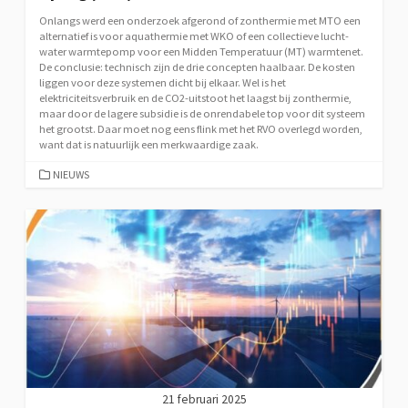
Onlangs werd een onderzoek afgerond of zonthermie met MTO een
alternatief is voor aquathermie met WKO of een collectieve lucht-
water warmtepomp voor een Midden Temperatuur (MT) warmtenet.
De conclusie: technisch zijn de drie concepten haalbaar. De kosten
liggen voor deze systemen dicht bij elkaar. Wel is het
elektriciteitsverbruik en de CO2-uitstoot het laagst bij zonthermie,
maar door de lagere subsidie is de onrendabele top voor dit systeem
het grootst. Daar moet nog eens flink met het RVO overlegd worden,
want dat is natuurlijk een merkwaardige zaak.
CATEGORIEËN
NIEUWS
21 februari 2025