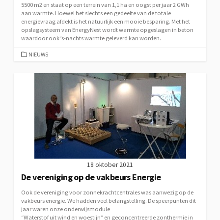
5500 m2 en staat op een terrein van 1,1 ha en oogst per jaar 2 GWh
aan warmte. Hoewel het slechts een gedeelte van de totale
energievraag afdekt is het natuurlijk een mooie besparing. Met het
opslagsysteem van EnergyNest wordt warmte opgeslagen in beton
waardoor ook ’s-nachts warmte geleverd kan worden.
CATEGORIEËN
NIEUWS
18 oktober 2021
De vereniging op de vakbeurs Energie
Ook de vereniging voor zonnekrachtcentrales was aanwezig op de
vakbeurs energie. We hadden veel belangstelling. De speerpunten dit
jaar waren onze onderwijsmodule
“Waterstof uit wind en woestijn” en geconcentreerde zonthermie in