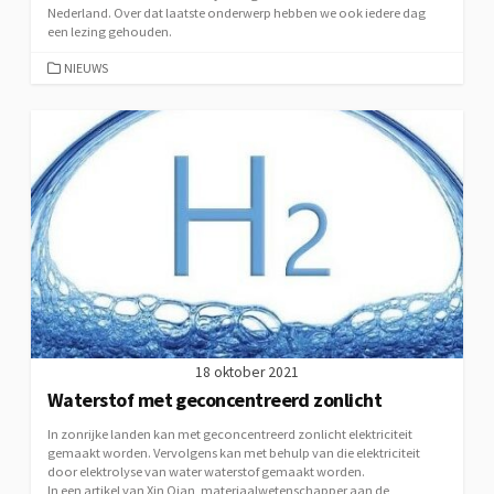
Nederland. Over dat laatste onderwerp hebben we ook iedere dag
een lezing gehouden.
CATEGORIEËN
NIEUWS
18 oktober 2021
Waterstof met geconcentreerd zonlicht
In zonrijke landen kan met geconcentreerd zonlicht elektriciteit
gemaakt worden. Vervolgens kan met behulp van die elektriciteit
door elektrolyse van water waterstof gemaakt worden.
In een artikel van Xin Qian, materiaal­weten­schapper aan de