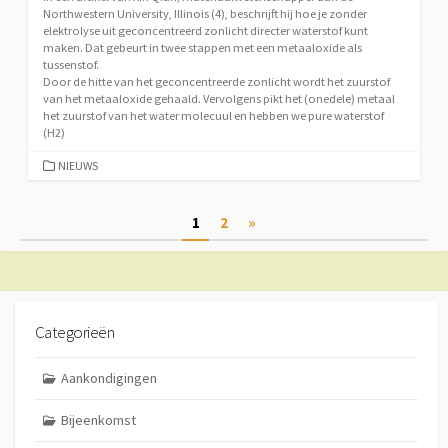
Northwestern University, Illinois (4), beschrijft hij hoe je zonder
elektrolyse uit geconcentreerd zonlicht directer waterstof kunt
maken. Dat gebeurt in twee stappen met een metaaloxide als
tussenstof.
Door de hitte van het geconcentreerde zonlicht wordt het zuurstof
van het metaaloxide gehaald. Vervolgens pikt het (onedele) metaal
het zuurstof van het water molecuul en hebben we pure waterstof
(H2)
CATEGORIEËN
NIEUWS
Berichtnavigatie
1
2
»
Categorieën
Aankondigingen
Bijeenkomst