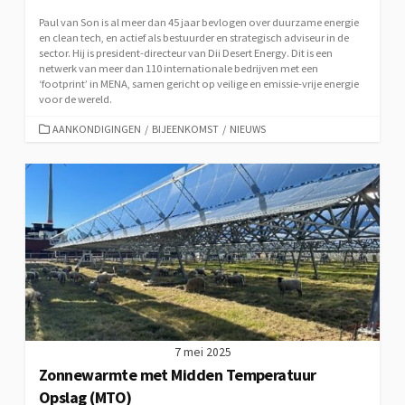
Paul van Son is al meer dan 45 jaar bevlogen over duurzame energie
en clean tech, en actief als bestuurder en strategisch adviseur in de
sector. Hij is president-directeur van Dii Desert Energy. Dit is een
netwerk van meer dan 110 internationale bedrijven met een
‘footprint’ in MENA, samen gericht op veilige en emissie-vrije energie
voor de wereld.
CATEGORIEËN
AANKONDIGINGEN
/
BIJEENKOMST
/
NIEUWS
7 mei 2025
Zonnewarmte met Midden Temperatuur
Opslag (MTO)