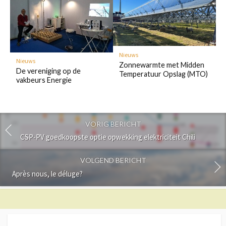
Nieuws
Nieuws
Zonnewarmte met Midden
De vereniging op de
Temperatuur Opslag (MTO)
vakbeurs Energie
VORIG BERICHT
CSP-PV goedkoopste optie opwekking elektriciteit Chili
VOLGEND BERICHT
Après nous, le déluge?