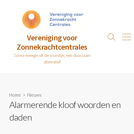
Ga
naar
de
inhoud
Vereniging voor
Zoeken
Men
Zonnekrachtcentrales
toggle
Zonne-energie uit de woestijn; een duurzaam
alternatief
Home
>
Nieuws
Alarmerende kloof woorden en
daden