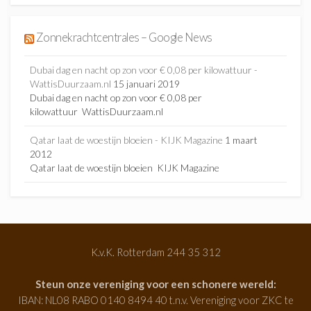
Zonnekrachtcentrales – Google News
Dubai dag en nacht op zon voor € 0,08 per kilowattuur -
WattisDuurzaam.nl
15 januari 2019
Dubai dag en nacht op zon voor € 0,08 per
kilowattuur WattisDuurzaam.nl
Qatar laat de woestijn bloeien - KIJK Magazine
1 maart
2012
Qatar laat de woestijn bloeien KIJK Magazine
K.v.K. Rotterdam 244 35 312
Steun onze vereniging voor een schonere wereld:
IBAN: NL08 RABO 0140 8494 40 t.n.v. Vereniging voor ZKC te