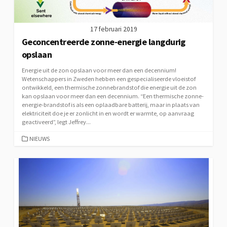
17 februari 2019
Geconcentreerde zonne-energie langdurig
opslaan
Energie uit de zon opslaan voor meer dan een decennium!
Wetenschappers in Zweden hebben een gespecialiseerde vloeistof
ontwikkeld, een thermische zonnebrandstof die energie uit de zon
kan opslaan voor meer dan een decennium. “Een thermische zonne-
energie-brandstof is als een oplaadbare batterij, maar in plaats van
elektriciteit doe je er zonlicht in en wordt er warmte, op aanvraag
geactiveerd”, legt Jeffrey...
CATEGORIEËN
NIEUWS