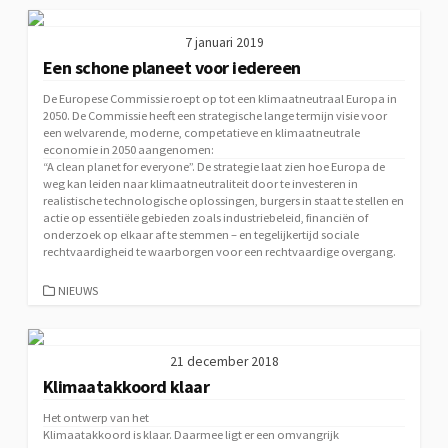
7 januari 2019
Een schone planeet voor iedereen
De Europese Commissie roept op tot een klimaatneutraal Europa in
2050. De Commissie heeft een strategische lange termijn visie voor
een welvarende, moderne, competatieve en klimaatneutrale
economie in 2050 aangenomen:
“A clean planet for everyone”
. De strategie laat zien hoe Europa de
weg kan leiden naar klimaatneutraliteit door te investeren in
realistische technologische oplossingen, burgers in staat te stellen en
actie op essentiële gebieden zoals industriebeleid, financiën of
onderzoek op elkaar af te stemmen – en tegelijkertijd sociale
rechtvaardigheid te waarborgen voor een rechtvaardige overgang.
CATEGORIEËN
NIEUWS
21 december 2018
Klimaatakkoord klaar
Het ontwerp van het
Klimaatakkoord
is klaar. Daarmee ligt er een omvangrijk