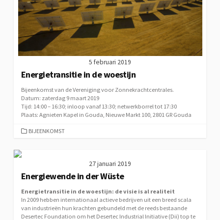
5 februari 2019
Energietransitie in de woestijn
Bijeenkomst van de Vereniging voor Zonnekrachtcentrales.
Datum: zaterdag 9 maart 2019
Tijd: 14:00 – 16:30; inloop vanaf 13:30; netwerkborrel tot 17:30
Plaats: Agnieten Kapel in Gouda, Nieuwe Markt 100, 2801 GR Gouda
CATEGORIEËN
BIJEENKOMST
27 januari 2019
Energiewende in der Wüste
Energietransitie in de woestijn: de visie is al realiteit
In 2009 hebben internationaal actieve bedrijven uit een breed scala
van industrieën hun krachten gebundeld met de reeds bestaande
Desertec Foundation om het Desertec Industrial Initiative (Dii) top te