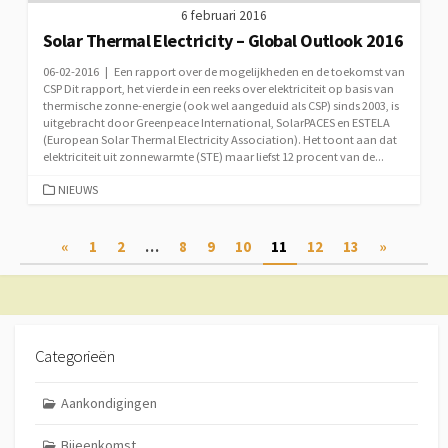
6 februari 2016
Solar Thermal Electricity – Global Outlook 2016
06-02-2016 | Een rapport over de mogelijkheden en de toekomst van
CSP Dit rapport, het vierde in een reeks over elektriciteit op basis van
thermische zonne-energie (ook wel aangeduid als CSP) sinds 2003, is
uitgebracht door Greenpeace International, SolarPACES en ESTELA
(European Solar Thermal Electricity Association). Het toont aan dat
elektriciteit uit zonnewarmte (STE) maar liefst 12 procent van de...
CATEGORIEËN
NIEUWS
Berichtnavigatie
«
1
2
…
8
9
10
11
12
13
»
Categorieën
Aankondigingen
Bijeenkomst