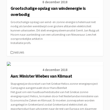
8 december 2018
Grootschalige opslag van windenergie is
overbodig
Grootschalige opslag van wind- en zonne-energie is helemaal niet
nodig als landen wereldwijd over grotere afstanden elektriciteit
kunnen uitwisselen. Dit stelt energiesysteemanalist Gerrit Jan Ruijg uit
Hoorn naar aanleiding van een uitzending van Nieuwsuur. Lees het
oorspronkelijke artikel in
Installatie profs
.
CATEGORIEËN
NIEUWS
4 december 2018
Aan: Minister Wiebes van Klimaat
Stapsgewijze doorstart van het Griekse Helios zonne-energieproject
Campagne aangemaakt door Hans Bienfait
Het gaat om een haalbaarheidsstudie van het Griekse zonne-
energieproject Helios, te maken door het Nederlandse ministerie van
Economische Zaken en Klimaat. Er moeten zonneparken worden
aangelegd in Griekenland zodat Griekenland elektriciteit als
exportproduct kan uitvoeren naar de rest van Europa om daarmee