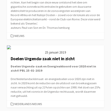
richten. Aan het begin van deze eeuw ontstond het idee om
gigantische zonnekrachtcentrales te gebruiken om duurzame
elektriciteit te produceren in de zonovergoten woestijnen van
Noord-Afrika en het Nabije Oosten – zowel voor de lokale als voor de
Europese elektriciteitsmarkt – rond de Club van Rome. Deze visie werd
bekend als ‘Desertec’.
auteurs: Paul van Son en Dr. Thomas Isenburg
CATEGORIEËN
NIEUWS
25 januari 2019
Doelen Urgenda-zaak niet in zicht
Doelen Urgenda-zaak en Energieakkoord voor 2020 niet in
zicht! PBL 25-01-2019
Drie Nederlandse klimaat- en energiedoelen voor 2020 zijn niet in
zicht. In 2020 komt de reductie van de uitstoot van broeikasgassen
naar verwachting uit op 21% ten opzichte van 1990. Het doel van 25%
reductie, uit het vonnis in de Urgenda-rechtszaak, wordt daarmee
niet gehaald.
CATEGORIEËN
NEDERLANDS NIEUWS