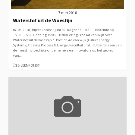
7 mei 2018
Waterstof uit de Woestijn
07-05-2018 | Bijeenkomst 8 juni 2018 Agenda: 14:30 – 15:00 Inloop
15:00 – 15:05 Opening 15:05 – 16:00 Lezing Prof. Ad van Wijk over ‘
Waterstof uit de woestijn ‘ . Prof. dr. Ad van Wijk (Future Energy
Systems, Afdeling Process & Energy, Faculteit 3mE, TU Delft) is een van
de meest invloedrijke ondernemers en innovators op het gebied
van...
CATEGORIEËN
BIJEENKOMST