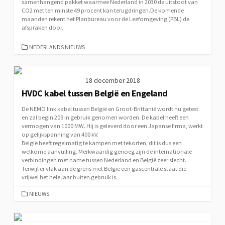
samenhangend pakket waarmee Nederland in 2030 de uitstoot van
CO2 met ten minste 49 procent kan terugdringen.De komende
maanden rekent het Planbureau voor de Leefomgeving (PBL) de
afspraken door.
CATEGORIEËN
NEDERLANDS NIEUWS
18 december 2018
HVDC kabel tussen België en Engeland
De NEMO link kabel tussen België en Groot-Brittanië wordt nu getest
en zal begin 209 in gebruik genomen worden. De kabel heeft een
vermogen van 1000 MW. Hij is geleverd door een Japanse firma, werkt
op gelijkspanning van 400 kV.
België heeft regelmatig te kampen met tekorten, dit is dus een
welkome aanvulling. Merkwaardig genoeg zijn de internationale
verbindingen met name tussen Nederland en België zeer slecht.
Terwijl er vlak aan de grens met België een gascentrale staat die
vrijwel het hele jaar buiten gebruik is.
CATEGORIEËN
NIEUWS