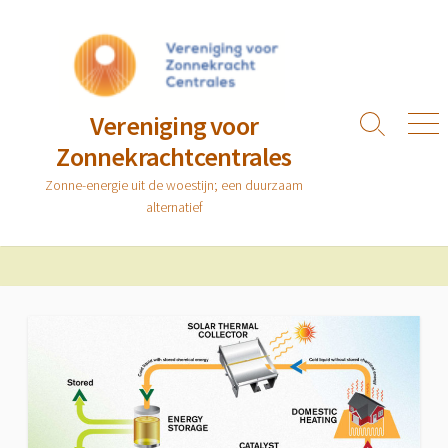
Ga
naar
de
inhoud
Vereniging voor
Zoeken
Men
Zonnekrachtcentrales
toggle
Zonne-energie uit de woestijn; een duurzaam
alternatief