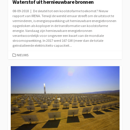
Waterstof uit hernieuwbare bronnen
08-09-2018 | De sleutel tot een koolstofarme toekomst? Nieuw
rapport van IRENA. Terwijl de wereld ernaar streeft om de uitstoot te
verminderen, is energieopwekking uit hernieuwbare energiebronnen
opgedoken als koploper in de transformatie van koolstofarme
energie. Vandaag zijn hernieuwbare energiebronnen
verantwoordelijk voor ongeveer een kwart van de mondiale
stroomopwekking. In 2017 werd 167 GW (meer dan de totale
geïnstalleerde elektriciteits-capaciteit...
CATEGORIEËN
NIEUWS