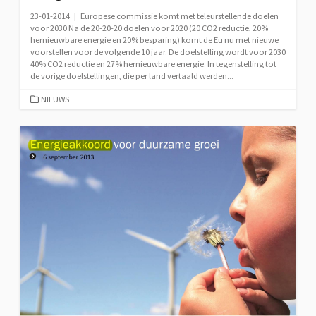
23-01-2014 | Europese commissie komt met teleurstellende doelen
voor 2030 Na de 20-20-20 doelen voor 2020 (20 CO2 reductie, 20%
hernieuwbare energie en 20% besparing) komt de Eu nu met nieuwe
voorstellen voor de volgende 10 jaar. De doelstelling wordt voor 2030
40% CO2 reductie en 27% hernieuwbare energie. In tegenstelling tot
de vorige doelstellingen, die per land vertaald werden...
CATEGORIEËN
NIEUWS