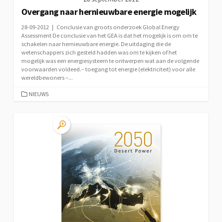
Overgang naar hernieuwbare energie mogelijk
28-09-2012 | Conclusie van groots onderzoek Global Energy
Assessment De conclusie van het GEA is dat het mogelijk is om om te
schakelen naar hernieuwbare energie. De uitdaging die de
wetenschappers zich gesteld hadden was om te kijken of het
mogelijk was een energiesysteem te ontwerpen wat aan de volgende
voorwaarden voldeed.– toegang tot energie (elektriciteit) voor alle
wereldbewoners –...
CATEGORIEËN
NIEUWS