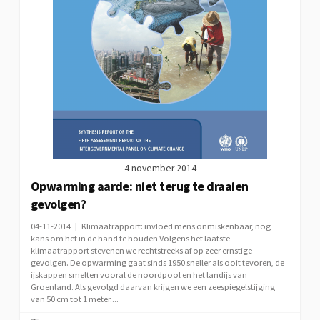
4 november 2014
Opwarming aarde: niet terug te draaien
gevolgen?
04-11-2014 | Klimaatrapport: invloed mens onmiskenbaar, nog
kans om het in de hand te houden Volgens het laatste
klimaatrapport stevenen we rechtstreeks af op zeer ernstige
gevolgen. De opwarming gaat sinds 1950 sneller als ooit tevoren, de
ijskappen smelten vooral de noordpool en het landijs van
Groenland. Als gevolgd daarvan krijgen we een zeespiegelstijging
van 50 cm tot 1 meter....