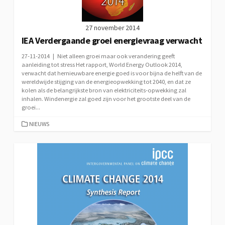
27 november 2014
IEA Verdergaande groei energievraag verwacht
27-11-2014 | Niet alleen groei maar ook verandering geeft
aanleiding tot stress Het rapport, World Energy Outlook 2014,
verwacht dat hernieuwbare energie goed is voor bijna de helft van de
wereldwijde stijging van de energieopwekking tot 2040, en dat ze
kolen als de belangrijkste bron van elektriciteits-opwekking zal
inhalen. Windenergie zal goed zijn voor het grootste deel van de
groei...
CATEGORIEËN
NIEUWS