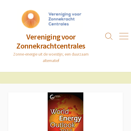
Ga
naar
de
inhoud
Vereniging voor
Zoeken
Men
Zonnekrachtcentrales
toggle
Zonne-energie uit de woestijn; een duurzaam
alternatief