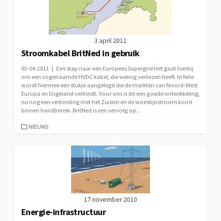
3 april 2011
Stroomkabel BritNed in gebruik
03-04-2011 | Een stap naar een Europees Supergrid Het gaat hierbij
om een zogenaamde HVDC kabel, die weinig verliezen heeft. In feite
wordt hiermee een stukje aangelegd die de markten van Noord-West
Europa en Engeland verbindt. Voor ons is dit een goede ontwikkeling,
nu nog een verbinding met het Zuiden en de woestijnstroom komt
binnen handbereik. BritNed is een vervolg op...
CATEGORIEËN
NIEUWS
17 november 2010
Energie-infrastructuur