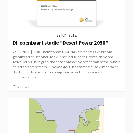
27 juni 2012
Dii openbaart studie “Desert Power 2050”
27-06-2012 | HVDC netwerk dat EUMENA verbindt maakt stroom
goedkoper én schoner Hoe kunnen het Midden Oosten en Noord
Afrika (MENA) hun groeiende economieën voorzien van betrouwbare
en betaalbare stroom? Hoe kan de EU haar ambitieuze klimaataktie-
doeleinden bereiken op een wijze die zowel duurzaam als
economisch is?
CATEGORIEËN
NIEUWS