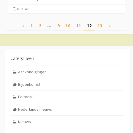
CATEGORIEËN
NIEUWS
Berichtnavigatie
«
1
2
…
9
10
11
12
13
»
Categorieën
Aankondigingen
Bijeenkomst
Editorial
Nederlands nieuws
Nieuws