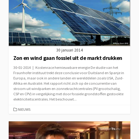
30 januari 2014
Zon en wind gaan fossiel uit de markt drukken
30-01-2014 | Kostenrace hernieuwbare energie De studie van het
Fraunhofer instituut trekt deze conclusie voor Duitsland en Spanje in
Europa, maar ook in andere landen en werelddelen zoals USA, Zuid-
Afrika en Australië. Het rapport richt zich op de concurrentie van
stroom uit windparken en zonnekrachtcentrales (PV grootschalig,
CSP en CPV) in vergelijking met door fossiele grondstoffen gestookte
elektriciteitscentrales. Het beschouwt...
CATEGORIEËN
NIEUWS