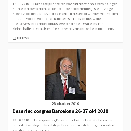
17-11-2010 | Europese prioriteiten voor internationale verbindingen
Zie hier het persbericht en de op de persconferentie gestelde vragen.
Zowel voor de gas als voor de elektriciteitssector worden voorstellen
gedaan. Vooral voor de elektriciteitssector is dit nieuw die
grensoverschrijdende robuuste verbindingen. Wat er nu is is
kleinschalig en vaak is er bij elke grensovergang wel een probleem.
CATEGORIEËN
NIEUWS
28 oktober 2010
Desertec congres Barcelona 26-27 okt 2010
28-10-2010 | 1-e verjaardag Desertec industrieel initiatief Voor een
compleet verslag inclusief de pdf’s van de meeste lezingen en video’s
van de meeste speeches.