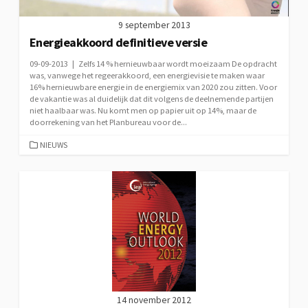
9 september 2013
Energieakkoord definitieve versie
09-09-2013 | Zelfs 14 % hernieuwbaar wordt moeizaam De opdracht
was, vanwege het regeerakkoord, een energievisie te maken waar
16% hernieuwbare energie in de energiemix van 2020 zou zitten. Voor
de vakantie was al duidelijk dat dit volgens de deelnemende partijen
niet haalbaar was. Nu komt men op papier uit op 14%, maar de
doorrekening van het Planbureau voor de...
CATEGORIEËN
NIEUWS
14 november 2012