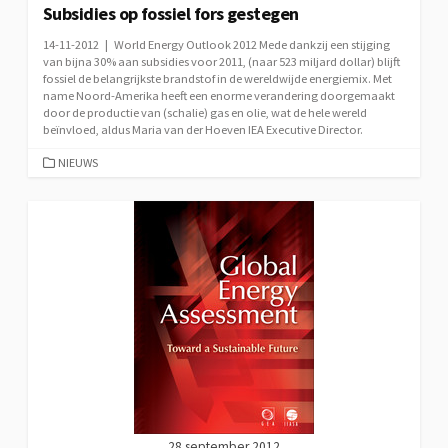
Subsidies op fossiel fors gestegen
14-11-2012 | World Energy Outlook 2012 Mede dankzij een stijging
van bijna 30% aan subsidies voor 2011, (naar 523 miljard dollar) blijft
fossiel de belangrijkste brandstof in de wereldwijde energiemix. Met
name Noord-Amerika heeft een enorme verandering doorgemaakt
door de productie van (schalie) gas en olie, wat de hele wereld
beïnvloed, aldus Maria van der Hoeven IEA Executive Director.
CATEGORIEËN
NIEUWS
28 september 2012